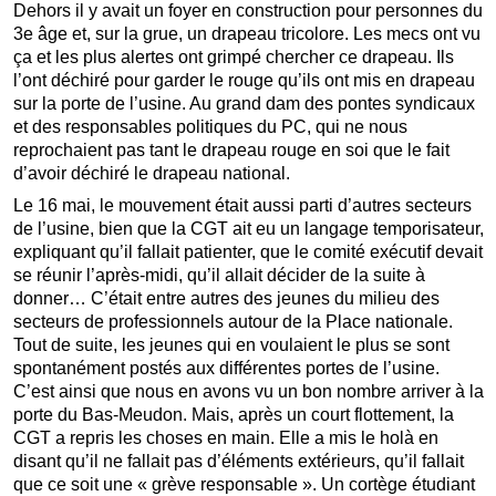
Dehors il y avait un foyer en construction pour personnes du
3e âge et, sur la grue, un drapeau tricolore. Les mecs ont vu
ça et les plus alertes ont grimpé chercher ce drapeau. Ils
l’ont déchiré pour garder le rouge qu’ils ont mis en drapeau
sur la porte de l’usine. Au grand dam des pontes syndicaux
et des responsables politiques du PC, qui ne nous
reprochaient pas tant le drapeau rouge en soi que le fait
d’avoir déchiré le drapeau national.
Le 16 mai, le mouvement était aussi parti d’autres secteurs
de l’usine, bien que la CGT ait eu un langage temporisateur,
expliquant qu’il fallait patienter, que le comité exécutif devait
se réunir l’après-midi, qu’il allait décider de la suite à
donner… C’était entre autres des jeunes du milieu des
secteurs de professionnels autour de la Place nationale.
Tout de suite, les jeunes qui en voulaient le plus se sont
spontanément postés aux différentes portes de l’usine.
C’est ainsi que nous en avons vu un bon nombre arriver à la
porte du Bas-Meudon. Mais, après un court flottement, la
CGT a repris les choses en main. Elle a mis le holà en
disant qu’il ne fallait pas d’éléments extérieurs, qu’il fallait
que ce soit une « grève responsable ». Un cortège étudiant