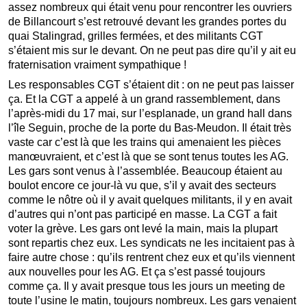
assez nombreux qui était venu pour rencontrer les ouvriers
de Billancourt s’est retrouvé devant les grandes portes du
quai Stalingrad, grilles fermées, et des militants CGT
s’étaient mis sur le devant. On ne peut pas dire qu’il y ait eu
fraternisation vraiment sympathique !
Les responsables CGT s’étaient dit : on ne peut pas laisser
ça. Et la CGT a appelé à un grand rassemblement, dans
l’après-midi du 17 mai, sur l’esplanade, un grand hall dans
l’île Seguin, proche de la porte du Bas-Meudon. Il était très
vaste car c’est là que les trains qui amenaient les pièces
manœuvraient, et c’est là que se sont tenus toutes les AG.
Les gars sont venus à l’assemblée. Beaucoup étaient au
boulot encore ce jour-là vu que, s’il y avait des secteurs
comme le nôtre où il y avait quelques militants, il y en avait
d’autres qui n’ont pas participé en masse. La CGT a fait
voter la grève. Les gars ont levé la main, mais la plupart
sont repartis chez eux. Les syndicats ne les incitaient pas à
faire autre chose : qu’ils rentrent chez eux et qu’ils viennent
aux nouvelles pour les AG. Et ça s’est passé toujours
comme ça. Il y avait presque tous les jours un meeting de
toute l’usine le matin, toujours nombreux. Les gars venaient