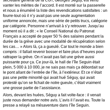
secrétaire général de la CGT, Georges Séguy, est venu
vanter les mérites de l’accord. Il est monté sur la passerelle
et nous a énuméré la liste des revendications satisfaites : un
fourre-tout où il n’y avait pas une seule augmentation
uniforme annoncée, mais une série de petits trucs, catégorie
par catégorie. Personne n’arrivait à s’y retrouver. Jusqu’au
moment où il a dit : « le Conseil National du Patronat
Français a accepté de payer 50 % des salaires pendant la
durée de la grève avec une modalité de récupération selon
les cas… » Alors là, ça a gueulé. Car tout le monde a bien
compris : il fallait revenir bosser et faire plus d’heures pour
rattraper la grève. On n’avait pas fait une grève aussi
puissante pour ça. Ce jour-là, le hall de l’île Seguin était
plein, 5 000 à 10 000, je ne sais pas mais ça débordait sur
le pont allant de l’entrée de l’île, à l’extérieur. Et ce n’était
pas une petite minorité qui avait hué Séguy, qui avait
protesté qu’on se fichait de notre gueule, c’était vraiment
une grosse partie de l’assistance.
Alors, devant les huées, Séguy a fait volte-face : il venait
juste nous demander notre avis. L’avis il l’avait eu. Toute la
presse a relayé sa mésaventure dans l’île Seguin.