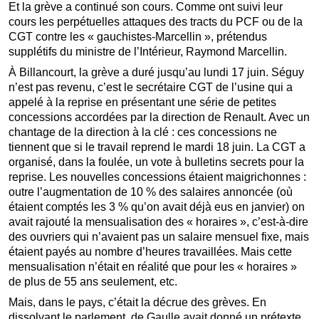
Et la grève a continué son cours. Comme ont suivi leur
cours les perpétuelles attaques des tracts du PCF ou de la
CGT contre les « gauchistes-Marcellin », prétendus
supplétifs du ministre de l’Intérieur, Raymond Marcellin.
À Billancourt, la grève a duré jusqu’au lundi 17 juin. Séguy
n’est pas revenu, c’est le secrétaire CGT de l’usine qui a
appelé à la reprise en présentant une série de petites
concessions accordées par la direction de Renault. Avec un
chantage de la direction à la clé : ces concessions ne
tiennent que si le travail reprend le mardi 18 juin. La CGT a
organisé, dans la foulée, un vote à bulletins secrets pour la
reprise. Les nouvelles concessions étaient maigrichonnes :
outre l’augmentation de 10 % des salaires annoncée (où
étaient comptés les 3 % qu’on avait déjà eus en janvier) on
avait rajouté la mensualisation des « horaires », c’est-à-dire
des ouvriers qui n’avaient pas un salaire mensuel fixe, mais
étaient payés au nombre d’heures travaillées. Mais cette
mensualisation n’était en réalité que pour les « horaires »
de plus de 55 ans seulement, etc.
Mais, dans le pays, c’était la décrue des grèves. En
dissolvant le parlement, de Gaulle avait donné un prétexte