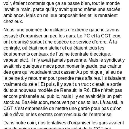
voir, étaient contents que ça se passe bien, tout le monde
levait la main, parce qu’il y avait quand même une sacrée
ambiance. Mais on ne leur proposait rien et ils rentraient
chez eux.
Nous, une poignée de militants d’extrême gauche, avons
essayé d’organiser un peu les gars. Le PC et la CGT, eux,
ont organisé surtout une espèce de service d’ordre. À la
centrale, où était mon atelier et où étaient tous les
équipements centraux de l’usine (centrale électrique,
vapeur, etc.), il n’y avait jamais personne. Mais le syndicat y
avait mis quelques mecs pour monter la garde, par crainte
des gars qui voudraient tout casser. Au point que j’ai eu de
la peine à y retourner pour prendre mes affaires. Ils faisaient
vraiment du zèle ! Et puis, il y avait un truc : c’était la sortie
du tout nouveau modèle de Renault, la R6. Elle n’était pas
encore présentée au public, mais il y en avait déjà un petit
stock au Bas-Meudon, recouvert par des toiles. Là aussi, la
CGT s’est empressée de mettre une garde pour pas qu’on
aille dévoiler les secrets commerciaux de l’entreprise.
Dans notre coin, nos tentatives d’organiser les gars avaient
peu de poids en comparaison de celui de la CGT qui