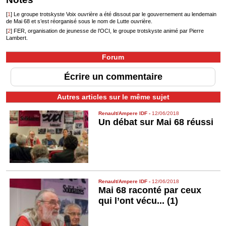
[
1
]
Le groupe trotskyste Voix ouvrière a été dissout par le gouvernement au lendemain
de Mai 68 et s’est réorganisé sous le nom de Lutte ouvrière.
[
2
]
FER, organisation de jeunesse de l’OCI, le groupe trotskyste animé par Pierre
Lambert.
Forum
Écrire un commentaire
Autres articles sur le même sujet
Renault/Ampere IDF
-
12/06/2018
Un débat sur Mai 68 réussi
Renault/Ampere IDF
-
12/06/2018
Mai 68 raconté par ceux
qui l’ont vécu... (1)