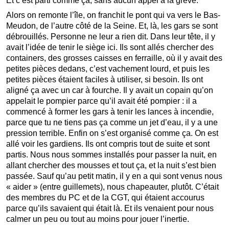
Et c’est parti comme ça, sans aucun appel à la grève.
Alors on remonte l’île, on franchit le pont qui va vers le Bas-
Meudon, de l’autre côté de la Seine. Et, là, les gars se sont
débrouillés. Personne ne leur a rien dit. Dans leur tête, il y
avait l’idée de tenir le siège ici. Ils sont allés chercher des
containers, des grosses caisses en ferraille, où il y avait des
petites pièces dedans, c’est vachement lourd, et puis les
petites pièces étaient faciles à utiliser, si besoin. Ils ont
aligné ça avec un car à fourche. Il y avait un copain qu’on
appelait le pompier parce qu’il avait été pompier : il a
commencé à former les gars à tenir les lances à incendie,
parce que tu ne tiens pas ça comme un jet d’eau, il y a une
pression terrible. Enfin on s’est organisé comme ça. On est
allé voir les gardiens. Ils ont compris tout de suite et sont
partis. Nous nous sommes installés pour passer la nuit, en
allant chercher des mousses et tout ça, et la nuit s’est bien
passée. Sauf qu’au petit matin, il y en a qui sont venus nous
« aider » (entre guillemets), nous chapeauter, plutôt. C’était
des membres du PC et de la CGT, qui étaient accourus
parce qu’ils savaient qui était là. Et ils venaient pour nous
calmer un peu ou tout au moins pour jouer l’inertie.