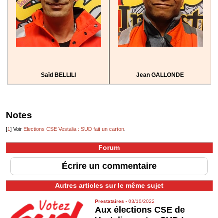
Saïd BELLILI
Jean GALLONDE
Notes
[
1
]
Voir
Elections CSE Vestalia : SUD fait un carton
.
Forum
Écrire un commentaire
Autres articles sur le même sujet
Prestataires
-
03/10/2022
Aux élections CSE de