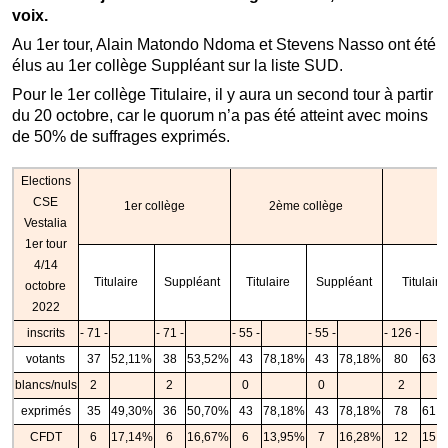
voix.
Au 1er tour, Alain Matondo Ndoma et Stevens Nasso ont été
élus au 1er collège Suppléant sur la liste SUD.
Pour le 1er collège Titulaire, il y aura un second tour à partir
du 20 octobre, car le quorum n’a pas été atteint avec moins
de 50% de suffrages exprimés.
Elections
CSE
1er collège
2ème collège
Vestalia
1er tour
4/14
Titulaire
Suppléant
Titulaire
Suppléant
Titulaire
octobre
2022
inscrits
- 71 -
- 71 -
- 55 -
- 55 -
- 126 -
votants
37
52,11%
38
53,52%
43
78,18%
43
78,18%
80
63,
blancs/nuls
2
2
0
0
2
exprimés
35
49,30%
36
50,70%
43
78,18%
43
78,18%
78
61,
CFDT
6
17,14%
6
16,67%
6
13,95%
7
16,28%
12
15,