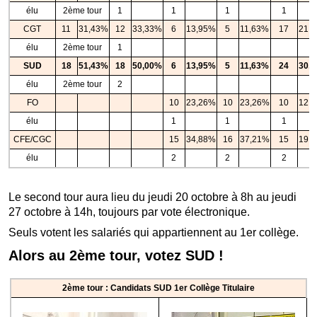
élu
2ème tour
1
1
1
1
CGT
11
31,43%
12
33,33%
6
13,95%
5
11,63%
17
21,
élu
2ème tour
1
SUD
18
51,43%
18
50,00%
6
13,95%
5
11,63%
24
30,
élu
2ème tour
2
FO
10
23,26%
10
23,26%
10
12,
élu
1
1
1
CFE/CGC
15
34,88%
16
37,21%
15
19,
élu
2
2
2
Le second tour aura lieu du jeudi 20 octobre à 8h au jeudi
27 octobre à 14h, toujours par vote électronique.
Seuls votent les salariés qui appartiennent au 1er collège.
Alors au 2ème tour, votez SUD !
2ème tour : Candidats SUD 1er Collège Titulaire