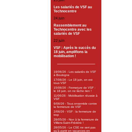
25 juin
Les salariés de VSF au
Technocentre
24 juin
Rassemblement au
Technocentre avec les
salariés de VSF
22 juin
VSF : Après le succès du
18 juin, amplifions la
mobilisation !
19/06/26 - Les salariés de VSF
à Boulogne
17/06/26 - Le 18 juin, on est
tous VSF
15/06/26 - Fermeture de VSF :
le 18 juin, on ne lâche rien !
11/06/26 - Mobilisation réussie à
VSF
9/06/26 - Tous ensemble contre
la fermeture de VSF
2/06/26 - VSF : la fermeture de
trop
28/05/26 - Non à la fermeture de
Villiers-Saint-Frédéric !
28/05/26 - Le CSE ne sert pas
qu’à partir en vacances en