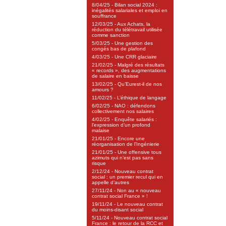
8/04/25 - Bilan social 2024 :
inégalités salariales et emploi en
souffrance
12/03/25 - Aux Achats, la
réduction du télétravail utilisée
comme sanction
5/03/25 - Une gestion des
congés bas de plafond
4/03/25 - Une CRR glaciaire
21/02/25 - Malgré des résultats
« records », des augmentations
de salaire en baisse
13/02/25 - Qu’Eurest-il de nos
amours ?
11/02/25 - L’éthique de langage
6/02/25 - NAO : défendons
collectivement nos salaires
4/02/25 - Enquête salariés :
l’expression d’un profond
malaise
21/01/25 - Encore une
réorganisation de l’Ingénierie
21/01/25 - Une offensive tous
azimuts qui n’est pas sans
risque
2/12/24 - Nouveau contrat
social : un premier recul qui en
appelle d’autres
27/11/24 - Non au « nouveau
contrat social France » !
19/11/24 - Le nouveau contrat
du moins-disant social
5/11/24 - Nouveau contrat social
France : le retour de la RCC et