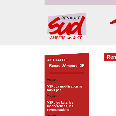
Ren
ACTUALITÉ
Renault/Ampere IDF
29 juin
VSF : La mobilisation ne
faiblit pas
25 juin
VSF : les faits, les
incohérences, les
revendications