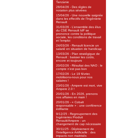
Tanzanie
28/04/26 - Des règles de
notation plus sévères
15/04/26 - Une nouvelle saignée
dans les effectifs de l’Ingénierie
Renault
31/03/26 - L’ensemble des élus
du CSE Renault IdF se
prononce contre la politique
sociale, les conditions de travail
et l’emploi
24/03/26 - Renault licencie un
salarié en situation de handicap
13/03/26 - Plan stratégique de
Renault : baisser les coûts,
encore et toujours
20/02/26 - Résultat des NAO : le
compte n’est pas bon
17/02/26 - Le 19 février,
mobilisons-nous pour nos
salaires !
23/01/26 - Ampere est mort, vive
Ampere 2.0 !
20/01/26 - En 2026, prenons
nos affaires en main !
20/01/26 - « Cobalt
responsable » : une conférence
édifiante
9/12/25 - Regroupement des
Ingénieries Produit
Renault/Ampere : un
changement de cap nécessaire
30/11/25 - Déploiement de
l’Intelligence Artificielle : des
impacts non maitrisés