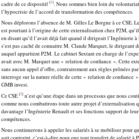
1
[
]
cadre de ce dispositif
. Nous sommes bien loin du volontaria
l’hypocrisie de l’accord de transformation des compétences.
Nous déplorons l’absence de M. Gilles Le Borgne à ce CSE. Le 
est pourtant à l’origine de cette externalisation chez P2M, qu’il 
en disant qu’il l’avait déjà fait quand il dirigeait l’Ingénierie
s’est pas caché de connaitre M. Claude Marquet, le dirigeant 
auquel appartient P2M. Le cabinet Sextant en charge de l’expert
avait avec M. Marquet une « relation de confiance ». Cette exte
sans aucun appel d’offre, contrairement aux règles prônées par 
interroge sur la nature réelle de cette « relation de confiance 
GMB invest.
2
[
]
Ce CSE
n’est qu’une étape dans un processus que nous cont
comme nous combattrons toute autre projet d’externalisation qu
davantage l’Ingénierie Renault et ses fonctions support de leur
compétences.
Nous continuerons à appeler les salariés à se mobiliser pour q
soit contraint, c’est-à-dire pour que tout transfert de salarié à