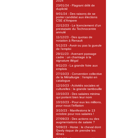
2024
23/01/24 - Flagrant délit de
duplicité
9/01/24 - Des raisons de se
porter candidat aux élections
CSE d’Ampere
22/12/23 - Le licenciement d’un
prestataire du Technocentre
annulé
11/12/23 - Des quotas de
notation à Renault
5/12/23 - Avoir ou pas la gueule
de l’emploi
29/11/23 - Avenant passage
cadre : un chantage à la
signature illégal
9/11/23 - La grande foire aux
emplois
27/10/23 - Convention collective
de la Métallurgie : l’emploi en
catalogue
12/10/23 - Activités sociales et
culturelles : la grande tambouille
10/10/23 - Des salaires minima
qui portent bien leur nom
10/10/23 - Pour eux les millions,
pour nous l’inflation
3/10/23 - Manifestons le 13
octobre pour nos salaires !
27/09/23 - Des actions ou des
augmentations de salaire ?
5/09/23 - Horse : le cheval dont
Geely risque de prendre les
rênes