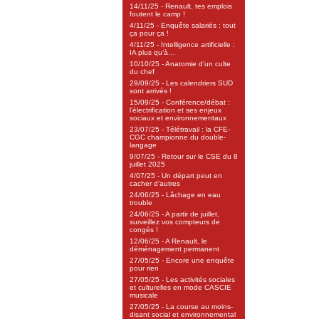
14/11/25 - Renault, tes emplois
foutent le camp !
4/11/25 - Enquête salariés : tout
ça pour ça !
4/11/25 - Intelligence artificielle :
IA plus qu’à…
10/10/25 - Anatomie d’un culte
du chef
29/09/25 - Les calendriers SUD
sont arrivés !
15/09/25 - Conférence/débat :
l’électrification et ses enjeux
sociaux et environnementaux
23/07/25 - Télétravail : la CFE-
CGC championne du double-
langage
9/07/25 - Retour sur le CSE du 8
juillet 2025
4/07/25 - Un départ peut en
cacher d’autres
24/06/25 - Lâchage en eau
trouble
24/06/25 - A partir de juillet,
surveillez vos compteurs de
congés !
12/06/25 - A Renault, le
déménagement permanent
27/05/25 - Encore une enquête
pour rien
27/05/25 - Les activités sociales
et culturelles en mode CASCIE
musicale
27/05/25 - La course au moins-
disant social et environnemental