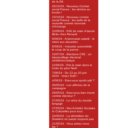
de la DA
20/10/24 - Nouveau Contrat
social France : les séniors au
boulot !
15/10/24 - Nouveau contrat
social France : les tarifs de la
mutuelle comme monnaie
d’échange
10/09/24 - Prêt de main d’œuvre
illicite chez Renault
9/09/24 - Actionnariat salarié : le
miroir aux alouettes
9/09/24 - Industrie automobile :
le coup de la panne
10/07/24 - Elections CSE : un
tripatouillage électoral
antidémocratique
11/06/24 - Pris la main dans la
hotte du père Noël
7/06/24 - Du 13 au 20 juin
2024 : Votez SUD !
4/06/24 - Etes-vous syndi-calé ?
30/05/24 - Les affiches de la
campagne
28/05/24 - Etes-vous bien inscrit
comme électeur ?
27/05/24 - Le refus du double
langage
27/05/24 - Des Activités Sociales
et Culturelles pour tous
24/05/24 - La démolition du
Gradient ne passe toujours pas
21/05/24 - Vous aimez nous
lire ?