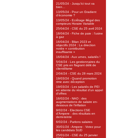
21/05/24 - Jusqu’ici tout va
bien…
13/05/24 - Pour un Gradient
d’économie ?
13/05/24 - Ecrêtage illégal des
compteurs Horaire Variable
25/04/24 - CSE du 25 avril 2024
18/04/24 - Fiche de paie : l’usine
à gaz
16/04/24 - Bilan 2023 et
objectifs 2024 : La direction
notée « contribution
insuffisante »
16/04/24 - Aux urnes, salariés !
5/04/24 - Les gestionnaires du
CSE pris en flagrant délit de
clientélisme
2/04/24 - CSE du 28 mars 2024
19/03/24 - Quand promotion
rime avec déception
19/03/24 - Les salariés de PEI
en attente du résultat d’un appel
d’offres
16/02/24 - NAO : des
augmentations de salaire en-
dessous de l’inflation
9/02/24 - Elections CSE
d’Ampere : des résultats en
demi-teinte
6/02/24 - Parlons salaires
30/01/24 - Ampere : Votez pour
les candidats SUD
25/01/24 - CSE du 25 janvier