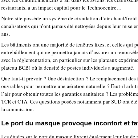
restaurants, a un impact capital pour le Technocentre…
Notre site possède un système de circulation d’air chaud/froid
canalisations qui n’ont jamais été nettoyées depuis leur mise en
ans.
Les bâtiments ont une majorité de fenêtres fixes, et celles qui p
entrebâillement qui ne permettra jamais d’assurer un renouvèl
avec la réglementation, en particulier sur les plateaux expér
plateau BCB) où la densité de postes individuels a augmenté.
Que faut-il prévoir ? Une désinfection ? Le remplacement des f
ouvrables pour permettre une aération naturelle ? Faut-il arbit
l’air pour obtenir toutes les garanties sanitaires ? Les problème
TCR et CTA. Ces questions posées notamment par SUD ont été
la commission.
Le port du masque provoque inconfort et fa
Les études sur le port du masque livrent également leur lot de