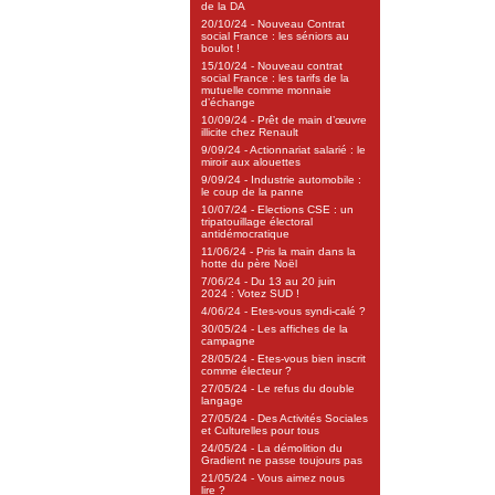
de la DA
20/10/24 - Nouveau Contrat
social France : les séniors au
boulot !
15/10/24 - Nouveau contrat
social France : les tarifs de la
mutuelle comme monnaie
d’échange
10/09/24 - Prêt de main d’œuvre
illicite chez Renault
9/09/24 - Actionnariat salarié : le
miroir aux alouettes
9/09/24 - Industrie automobile :
le coup de la panne
10/07/24 - Elections CSE : un
tripatouillage électoral
antidémocratique
11/06/24 - Pris la main dans la
hotte du père Noël
7/06/24 - Du 13 au 20 juin
2024 : Votez SUD !
4/06/24 - Etes-vous syndi-calé ?
30/05/24 - Les affiches de la
campagne
28/05/24 - Etes-vous bien inscrit
comme électeur ?
27/05/24 - Le refus du double
langage
27/05/24 - Des Activités Sociales
et Culturelles pour tous
24/05/24 - La démolition du
Gradient ne passe toujours pas
21/05/24 - Vous aimez nous
lire ?