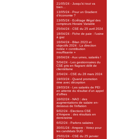
21/05/24 - Jusqu’ici tout va
bien…
13/05/24 - Pour un Gradient
d’économie ?
13/05/24 - Ecrêtage illégal des
compteurs Horaire Variable
25/04/24 - CSE du 25 avril 2024
18/04/24 - Fiche de paie : l’usine
à gaz
16/04/24 - Bilan 2023 et
objectifs 2024 : La direction
notée « contribution
insuffisante »
16/04/24 - Aux urnes, salariés !
5/04/24 - Les gestionnaires du
CSE pris en flagrant délit de
clientélisme
2/04/24 - CSE du 28 mars 2024
19/03/24 - Quand promotion
rime avec déception
19/03/24 - Les salariés de PEI
en attente du résultat d’un appel
d’offres
16/02/24 - NAO : des
augmentations de salaire en-
dessous de l’inflation
9/02/24 - Elections CSE
d’Ampere : des résultats en
demi-teinte
6/02/24 - Parlons salaires
30/01/24 - Ampere : Votez pour
les candidats SUD
25/01/24 - CSE du 25 janvier