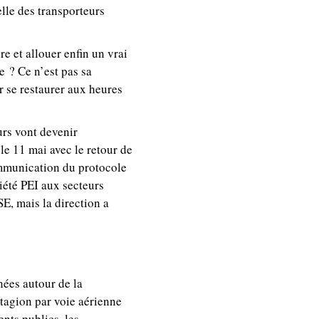
elle des transporteurs
e et allouer enfin un vrai
e ? Ce n’est pas sa
ir se restaurer aux heures
urs vont devenir
le 11 mai avec le retour de
ommunication du protocole
ciété PEI aux secteurs
E, mais la direction a
nées autour de la
ntagion par voie aérienne
nts publics, les