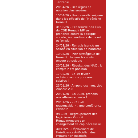
Tanzanie
28/04/26 - Des règles de
notation plus sévères
15/04/26 - Une nouvelle saignée
dans les effectifs de l’Ingénierie
Renault
31/03/26 - L’ensemble des élus
du CSE Renault IdF se
prononce contre la politique
sociale, les conditions de travail
et l’emploi
24/03/26 - Renault licencie un
salarié en situation de handicap
13/03/26 - Plan stratégique de
Renault : baisser les coûts,
encore et toujours
20/02/26 - Résultat des NAO : le
compte n’est pas bon
17/02/26 - Le 19 février,
mobilisons-nous pour nos
salaires !
23/01/26 - Ampere est mort, vive
Ampere 2.0 !
20/01/26 - En 2026, prenons
nos affaires en main !
20/01/26 - « Cobalt
responsable » : une conférence
édifiante
9/12/25 - Regroupement des
Ingénieries Produit
Renault/Ampere : un
changement de cap nécessaire
30/11/25 - Déploiement de
l’Intelligence Artificielle : des
impacts non maitrisés