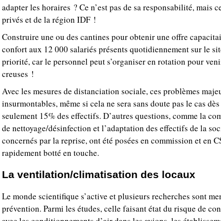
adapter les horaires ? Ce n’est pas de sa responsabilité, mais c
privés et de la région IDF !
Construire une ou des cantines pour obtenir une offre capacitair
confort aux 12 000 salariés présents quotidiennement sur le sit
priorité, car le personnel peut s’organiser en rotation pour ven
creuses !
Avec les mesures de distanciation sociale, ces problèmes maje
insurmontables, même si cela ne sera sans doute pas le cas dès 
seulement 15% des effectifs. D’autres questions, comme la c
de nettoyage/désinfection et l’adaptation des effectifs de la so
concernés par la reprise, ont été posées en commission et en CS
rapidement botté en touche.
La ventilation/climatisation des locaux
Le monde scientifique s’active et plusieurs recherches sont me
prévention. Parmi les études, celle faisant état du risque de co
avec les conditionnements d’air dans les avions, les établisseme