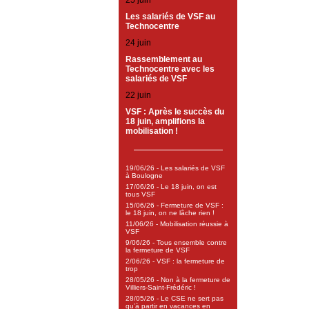
25 juin
Les salariés de VSF au
Technocentre
24 juin
Rassemblement au
Technocentre avec les
salariés de VSF
22 juin
VSF : Après le succès du
18 juin, amplifions la
mobilisation !
19/06/26 - Les salariés de VSF
à Boulogne
17/06/26 - Le 18 juin, on est
tous VSF
15/06/26 - Fermeture de VSF :
le 18 juin, on ne lâche rien !
11/06/26 - Mobilisation réussie à
VSF
9/06/26 - Tous ensemble contre
la fermeture de VSF
2/06/26 - VSF : la fermeture de
trop
28/05/26 - Non à la fermeture de
Villiers-Saint-Frédéric !
28/05/26 - Le CSE ne sert pas
qu’à partir en vacances en