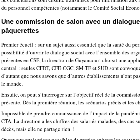
du personnel compétentes (notamment le Comité Social Econ
Une commission de salon avec un dialogue 
pâquerettes
Premier écueil : sur un sujet aussi essentiel que la santé du per
possibilité d’ouvrir le dialogue social avec l’ensemble des org
présentes en CSE, la direction de Guyancourt choisit une applic
central : seules CFDT, CFE-CGC, SM-TE et SUD sont convoquée
d’autant que nous savons que d’autres établissements n’ont pas
le monde.
Ensuite, on peut s’interroger sur l’objectif réel de la commissi
présente. Dès la première réunion, les scénarios précis et les c
Impossible de prendre connaissance de l’impact de la pandémie
CTA. La direction a les chiffres des salariés malades, des cas 
décès, mais elle ne partage rien !
Quant aux projections possibles de reprise suivant les secteurs,