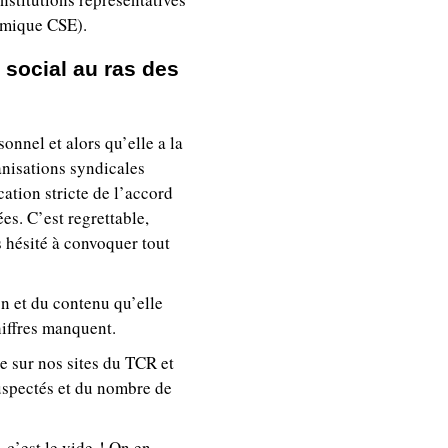
omique CSE).
social au ras des
sonnel et alors qu’elle a la
anisations syndicales
ation stricte de l’accord
s. C’est regrettable,
 hésité à convoquer tout
on et du contenu qu’elle
hiffres manquent.
 sur nos sites du TCR et
suspectés et du nombre de
 c’est le vide ! On en