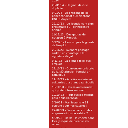
2024
23/01/24 - Flagrant délit de
duplicité
9/01/24 - Des raisons de se
porter candidat aux élections
CSE d’Ampere
22/12/23 - Le licenciement d’un
prestataire du Technocentre
annulé
11/12/23 - Des quotas de
notation à Renault
5/12/23 - Avoir ou pas la gueule
de l’emploi
29/11/23 - Avenant passage
cadre : un chantage à la
signature illégal
9/11/23 - La grande foire aux
emplois
27/10/23 - Convention collective
de la Métallurgie : l’emploi en
catalogue
12/10/23 - Activités sociales et
culturelles : la grande tambouille
10/10/23 - Des salaires minima
qui portent bien leur nom
10/10/23 - Pour eux les millions,
pour nous l’inflation
3/10/23 - Manifestons le 13
octobre pour nos salaires !
27/09/23 - Des actions ou des
augmentations de salaire ?
5/09/23 - Horse : le cheval dont
Geely risque de prendre les
rênes