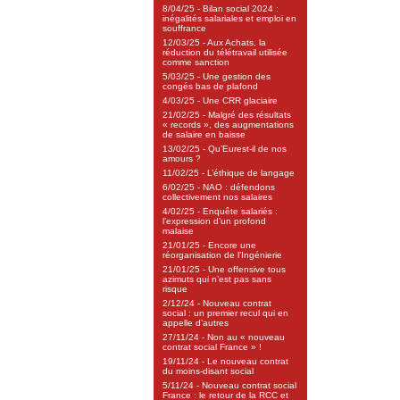
8/04/25 - Bilan social 2024 :
inégalités salariales et emploi en
souffrance
12/03/25 - Aux Achats, la
réduction du télétravail utilisée
comme sanction
5/03/25 - Une gestion des
congés bas de plafond
4/03/25 - Une CRR glaciaire
21/02/25 - Malgré des résultats
« records », des augmentations
de salaire en baisse
13/02/25 - Qu’Eurest-il de nos
amours ?
11/02/25 - L’éthique de langage
6/02/25 - NAO : défendons
collectivement nos salaires
4/02/25 - Enquête salariés :
l’expression d’un profond
malaise
21/01/25 - Encore une
réorganisation de l’Ingénierie
21/01/25 - Une offensive tous
azimuts qui n’est pas sans
risque
2/12/24 - Nouveau contrat
social : un premier recul qui en
appelle d’autres
27/11/24 - Non au « nouveau
contrat social France » !
19/11/24 - Le nouveau contrat
du moins-disant social
5/11/24 - Nouveau contrat social
France : le retour de la RCC et