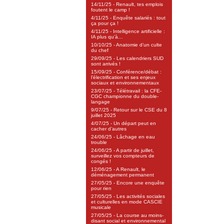
14/11/25 - Renault, tes emplois
foutent le camp !
4/11/25 - Enquête salariés : tout
ça pour ça !
4/11/25 - Intelligence artificielle :
IA plus qu’à…
10/10/25 - Anatomie d’un culte
du chef
29/09/25 - Les calendriers SUD
sont arrivés !
15/09/25 - Conférence/débat :
l’électrification et ses enjeux
sociaux et environnementaux
23/07/25 - Télétravail : la CFE-
CGC championne du double-
langage
9/07/25 - Retour sur le CSE du 8
juillet 2025
4/07/25 - Un départ peut en
cacher d’autres
24/06/25 - Lâchage en eau
trouble
24/06/25 - A partir de juillet,
surveillez vos compteurs de
congés !
12/06/25 - A Renault, le
déménagement permanent
27/05/25 - Encore une enquête
pour rien
27/05/25 - Les activités sociales
et culturelles en mode CASCIE
musicale
27/05/25 - La course au moins-
disant social et environnemental