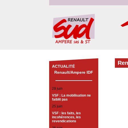
Ren
ACTUALITÉ
Renault/Ampere IDF
29 juin
VSF : La mobilisation ne
faiblit pas
25 juin
VSF : les faits, les
incohérences, les
revendications