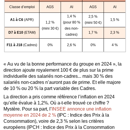
Classe d’emploi
AGS
AI
AGS
AI
1,4 %
2,5 %
A1 à C6
(APR)
1,5 %
1,2 %
(pour 80 %
(mini 50 €)
(mini 30 €)
des non-
D7 à E10
(ETAM)
1,7 %
2,3 %
cadres)
F11 à J18
(Cadres)
0%
2,6 %
0%
4 %
« Au vu de la bonne performance du groupe en 2024 », la
direction ajoute royalement 100 € de plus sur la prime
individuelle des salariés non-cadres... mais 30 % des
salariés non-cadres n’auront pas de prime. Et elle majore
de 10 % ou 20 % la part variable des Cadres.
La direction a pris comme référence l’inflation en 2024
qu’elle évalue à 1,2%. Où a-t-elle trouvé ce chiffre ?
Mystère. Pour sa part, l’
INSEE annonce une inflation
moyenne en 2024 de 2 %
(IPC : Indice des Prix à la
Consommation), voire de 2,3 % selon les critères
européens (IPCH : Indice des Prix à la Consommation