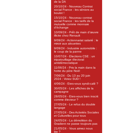
de la DA
20/10/24 - Nouveau Contrat
social France : les séniors au
boulot !
15/10/24 - Nouveau contrat
social France : les tarifs de la
mutuelle comme monnaie
d’échange
10/09/24 - Prêt de main d’œuvre
illicite chez Renault
9/09/24 - Actionnariat salarié : le
miroir aux alouettes
9/09/24 - Industrie automobile :
le coup de la panne
10/07/24 - Elections CSE : un
tripatouillage électoral
antidémocratique
11/06/24 - Pris la main dans la
hotte du père Noël
7/06/24 - Du 13 au 20 juin
2024 : Votez SUD !
4/06/24 - Etes-vous syndi-calé ?
30/05/24 - Les affiches de la
campagne
28/05/24 - Etes-vous bien inscrit
comme électeur ?
27/05/24 - Le refus du double
langage
27/05/24 - Des Activités Sociales
et Culturelles pour tous
24/05/24 - La démolition du
Gradient ne passe toujours pas
21/05/24 - Vous aimez nous
lire ?