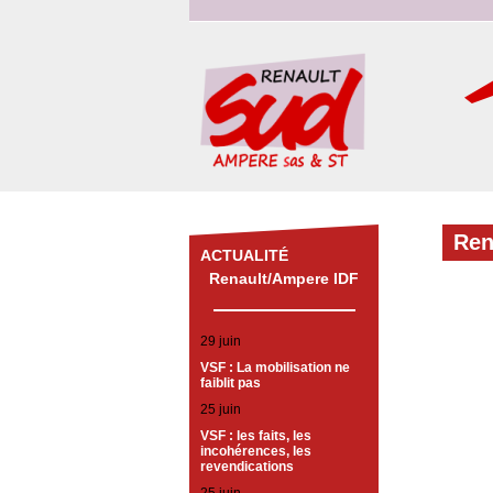
Ren
ACTUALITÉ
Renault/Ampere IDF
29 juin
VSF : La mobilisation ne
faiblit pas
25 juin
VSF : les faits, les
incohérences, les
revendications