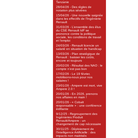
Tanzanie
28/04/26 - Des règles de
notation plus sévères
15/04/26 - Une nouvelle saignée
dans les effectifs de l’Ingénierie
Renault
31/03/26 - L’ensemble des élus
du CSE Renault IdF se
prononce contre la politique
sociale, les conditions de travail
et l’emploi
24/03/26 - Renault licencie un
salarié en situation de handicap
13/03/26 - Plan stratégique de
Renault : baisser les coûts,
encore et toujours
20/02/26 - Résultat des NAO : le
compte n’est pas bon
17/02/26 - Le 19 février,
mobilisons-nous pour nos
salaires !
23/01/26 - Ampere est mort, vive
Ampere 2.0 !
20/01/26 - En 2026, prenons
nos affaires en main !
20/01/26 - « Cobalt
responsable » : une conférence
édifiante
9/12/25 - Regroupement des
Ingénieries Produit
Renault/Ampere : un
changement de cap nécessaire
30/11/25 - Déploiement de
l’Intelligence Artificielle : des
impacts non maitrisés