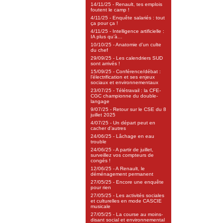
14/11/25 - Renault, tes emplois
foutent le camp !
4/11/25 - Enquête salariés : tout
ça pour ça !
4/11/25 - Intelligence artificielle :
IA plus qu’à…
10/10/25 - Anatomie d’un culte
du chef
29/09/25 - Les calendriers SUD
sont arrivés !
15/09/25 - Conférence/débat :
l’électrification et ses enjeux
sociaux et environnementaux
23/07/25 - Télétravail : la CFE-
CGC championne du double-
langage
9/07/25 - Retour sur le CSE du 8
juillet 2025
4/07/25 - Un départ peut en
cacher d’autres
24/06/25 - Lâchage en eau
trouble
24/06/25 - A partir de juillet,
surveillez vos compteurs de
congés !
12/06/25 - A Renault, le
déménagement permanent
27/05/25 - Encore une enquête
pour rien
27/05/25 - Les activités sociales
et culturelles en mode CASCIE
musicale
27/05/25 - La course au moins-
disant social et environnemental