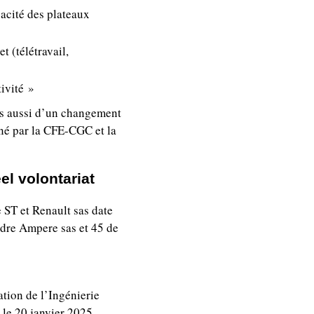
cacité des plateaux
t (télétravail,
ivité »
is aussi d’un changement
gné par la CFE-CGC et la
el volontariat
 ST et Renault sas date
ndre Ampere sas et 45 de
ation de l’Ingénierie
 le 20 janvier 2025.