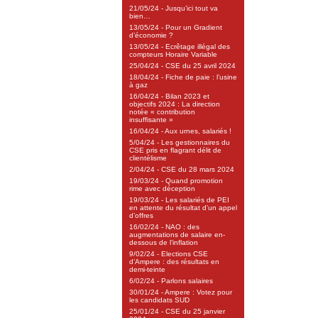
21/05/24 - Jusqu’ici tout va
bien…
13/05/24 - Pour un Gradient
d’économie ?
13/05/24 - Ecrêtage illégal des
compteurs Horaire Variable
25/04/24 - CSE du 25 avril 2024
18/04/24 - Fiche de paie : l’usine
à gaz
16/04/24 - Bilan 2023 et
objectifs 2024 : La direction
notée « contribution
insuffisante »
16/04/24 - Aux urnes, salariés !
5/04/24 - Les gestionnaires du
CSE pris en flagrant délit de
clientélisme
2/04/24 - CSE du 28 mars 2024
19/03/24 - Quand promotion
rime avec déception
19/03/24 - Les salariés de PEI
en attente du résultat d’un appel
d’offres
16/02/24 - NAO : des
augmentations de salaire en-
dessous de l’inflation
9/02/24 - Elections CSE
d’Ampere : des résultats en
demi-teinte
6/02/24 - Parlons salaires
30/01/24 - Ampere : Votez pour
les candidats SUD
25/01/24 - CSE du 25 janvier