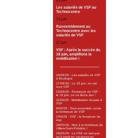
25 juin
Les salariés de VSF au
Technocentre
24 juin
Rassemblement au
Technocentre avec les
salariés de VSF
22 juin
VSF : Après le succès du
18 juin, amplifions la
mobilisation !
19/06/26 - Les salariés de VSF
à Boulogne
17/06/26 - Le 18 juin, on est
tous VSF
15/06/26 - Fermeture de VSF :
le 18 juin, on ne lâche rien !
11/06/26 - Mobilisation réussie à
VSF
9/06/26 - Tous ensemble contre
la fermeture de VSF
2/06/26 - VSF : la fermeture de
trop
28/05/26 - Non à la fermeture de
Villiers-Saint-Frédéric !
28/05/26 - Le CSE ne sert pas
qu’à partir en vacances en