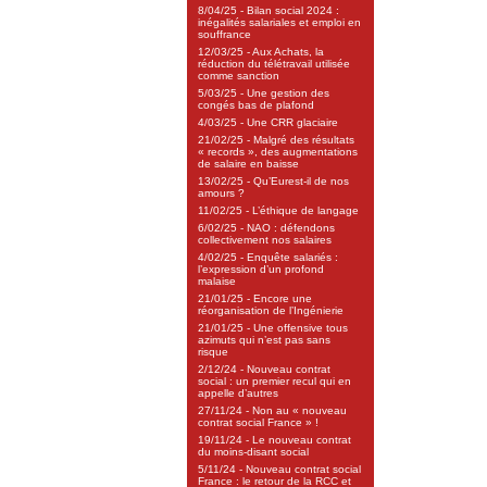
8/04/25 - Bilan social 2024 :
inégalités salariales et emploi en
souffrance
12/03/25 - Aux Achats, la
réduction du télétravail utilisée
comme sanction
5/03/25 - Une gestion des
congés bas de plafond
4/03/25 - Une CRR glaciaire
21/02/25 - Malgré des résultats
« records », des augmentations
de salaire en baisse
13/02/25 - Qu’Eurest-il de nos
amours ?
11/02/25 - L’éthique de langage
6/02/25 - NAO : défendons
collectivement nos salaires
4/02/25 - Enquête salariés :
l’expression d’un profond
malaise
21/01/25 - Encore une
réorganisation de l’Ingénierie
21/01/25 - Une offensive tous
azimuts qui n’est pas sans
risque
2/12/24 - Nouveau contrat
social : un premier recul qui en
appelle d’autres
27/11/24 - Non au « nouveau
contrat social France » !
19/11/24 - Le nouveau contrat
du moins-disant social
5/11/24 - Nouveau contrat social
France : le retour de la RCC et