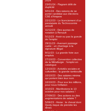
2024
23/01/24 - Flagrant délit de
duplicité
9/01/24 - Des raisons de se
porter candidat aux élections
CSE d’Ampere
22/12/23 - Le licenciement d’un
prestataire du Technocentre
annulé
11/12/23 - Des quotas de
notation à Renault
5/12/23 - Avoir ou pas la gueule
de l’emploi
29/11/23 - Avenant passage
cadre : un chantage à la
signature illégal
9/11/23 - La grande foire aux
emplois
27/10/23 - Convention collective
de la Métallurgie : l’emploi en
catalogue
12/10/23 - Activités sociales et
culturelles : la grande tambouille
10/10/23 - Des salaires minima
qui portent bien leur nom
10/10/23 - Pour eux les millions,
pour nous l’inflation
3/10/23 - Manifestons le 13
octobre pour nos salaires !
27/09/23 - Des actions ou des
augmentations de salaire ?
5/09/23 - Horse : le cheval dont
Geely risque de prendre les
rênes