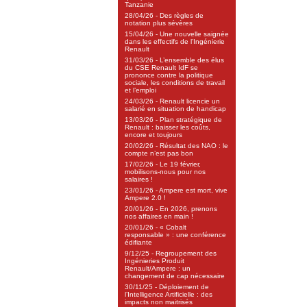
Tanzanie
28/04/26 - Des règles de
notation plus sévères
15/04/26 - Une nouvelle saignée
dans les effectifs de l’Ingénierie
Renault
31/03/26 - L’ensemble des élus
du CSE Renault IdF se
prononce contre la politique
sociale, les conditions de travail
et l’emploi
24/03/26 - Renault licencie un
salarié en situation de handicap
13/03/26 - Plan stratégique de
Renault : baisser les coûts,
encore et toujours
20/02/26 - Résultat des NAO : le
compte n’est pas bon
17/02/26 - Le 19 février,
mobilisons-nous pour nos
salaires !
23/01/26 - Ampere est mort, vive
Ampere 2.0 !
20/01/26 - En 2026, prenons
nos affaires en main !
20/01/26 - « Cobalt
responsable » : une conférence
édifiante
9/12/25 - Regroupement des
Ingénieries Produit
Renault/Ampere : un
changement de cap nécessaire
30/11/25 - Déploiement de
l’Intelligence Artificielle : des
impacts non maitrisés