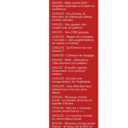
8/04/25 - Bilan social 2024 :
inégalités salariales et emploi en
souffrance
12/03/25 - Aux Achats, la
réduction du télétravail utilisée
comme sanction
5/03/25 - Une gestion des
congés bas de plafond
4/03/25 - Une CRR glaciaire
21/02/25 - Malgré des résultats
« records », des augmentations
de salaire en baisse
13/02/25 - Qu’Eurest-il de nos
amours ?
11/02/25 - L’éthique de langage
6/02/25 - NAO : défendons
collectivement nos salaires
4/02/25 - Enquête salariés :
l’expression d’un profond
malaise
21/01/25 - Encore une
réorganisation de l’Ingénierie
21/01/25 - Une offensive tous
azimuts qui n’est pas sans
risque
2/12/24 - Nouveau contrat
social : un premier recul qui en
appelle d’autres
27/11/24 - Non au « nouveau
contrat social France » !
19/11/24 - Le nouveau contrat
du moins-disant social
5/11/24 - Nouveau contrat social
France : le retour de la RCC et