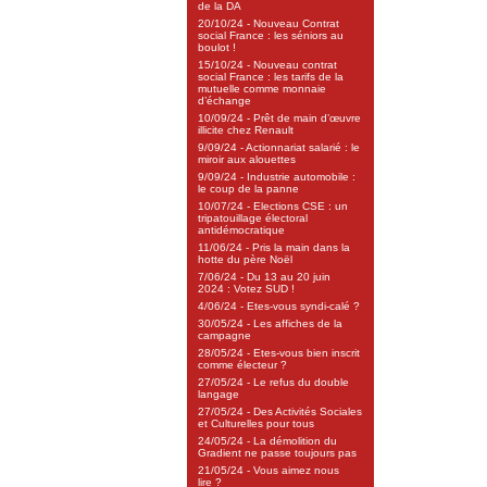
de la DA
20/10/24 - Nouveau Contrat
social France : les séniors au
boulot !
15/10/24 - Nouveau contrat
social France : les tarifs de la
mutuelle comme monnaie
d’échange
10/09/24 - Prêt de main d’œuvre
illicite chez Renault
9/09/24 - Actionnariat salarié : le
miroir aux alouettes
9/09/24 - Industrie automobile :
le coup de la panne
10/07/24 - Elections CSE : un
tripatouillage électoral
antidémocratique
11/06/24 - Pris la main dans la
hotte du père Noël
7/06/24 - Du 13 au 20 juin
2024 : Votez SUD !
4/06/24 - Etes-vous syndi-calé ?
30/05/24 - Les affiches de la
campagne
28/05/24 - Etes-vous bien inscrit
comme électeur ?
27/05/24 - Le refus du double
langage
27/05/24 - Des Activités Sociales
et Culturelles pour tous
24/05/24 - La démolition du
Gradient ne passe toujours pas
21/05/24 - Vous aimez nous
lire ?