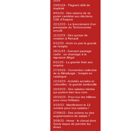
2024
23/01/24 - Flagrant délit de
duplicité
9/01/24 - Des raisons de se
porter candidat aux élections
CSE d’Ampere
22/12/23 - Le licenciement d’un
prestataire du Technocentre
annulé
11/12/23 - Des quotas de
notation à Renault
5/12/23 - Avoir ou pas la gueule
de l’emploi
29/11/23 - Avenant passage
cadre : un chantage à la
signature illégal
9/11/23 - La grande foire aux
emplois
27/10/23 - Convention collective
de la Métallurgie : l’emploi en
catalogue
12/10/23 - Activités sociales et
culturelles : la grande tambouille
10/10/23 - Des salaires minima
qui portent bien leur nom
10/10/23 - Pour eux les millions,
pour nous l’inflation
3/10/23 - Manifestons le 13
octobre pour nos salaires !
27/09/23 - Des actions ou des
augmentations de salaire ?
5/09/23 - Horse : le cheval dont
Geely risque de prendre les
rênes