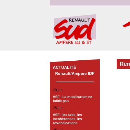
Ren
ACTUALITÉ
Renault/Ampere IDF
29 juin
VSF : La mobilisation ne
faiblit pas
25 juin
VSF : les faits, les
incohérences, les
revendications