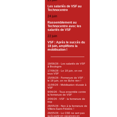
25 juin
Les salariés de VSF au
Technocentre
24 juin
Rassemblement au
Technocentre avec les
salariés de VSF
22 juin
VSF : Après le succès du
18 juin, amplifions la
mobilisation !
19/06/26 - Les salariés de VSF
à Boulogne
17/06/26 - Le 18 juin, on est
tous VSF
15/06/26 - Fermeture de VSF :
le 18 juin, on ne lâche rien !
11/06/26 - Mobilisation réussie à
VSF
9/06/26 - Tous ensemble contre
la fermeture de VSF
2/06/26 - VSF : la fermeture de
trop
28/05/26 - Non à la fermeture de
Villiers-Saint-Frédéric !
28/05/26 - Le CSE ne sert pas
qu’à partir en vacances en