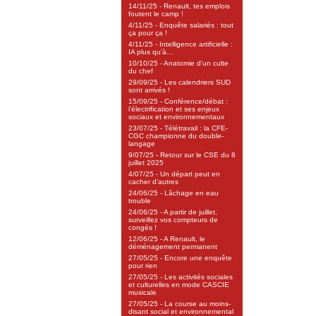
14/11/25 - Renault, tes emplois
foutent le camp !
4/11/25 - Enquête salariés : tout
ça pour ça !
4/11/25 - Intelligence artificielle :
IA plus qu’à…
10/10/25 - Anatomie d’un culte
du chef
29/09/25 - Les calendriers SUD
sont arrivés !
15/09/25 - Conférence/débat :
l’électrification et ses enjeux
sociaux et environnementaux
23/07/25 - Télétravail : la CFE-
CGC championne du double-
langage
9/07/25 - Retour sur le CSE du 8
juillet 2025
4/07/25 - Un départ peut en
cacher d’autres
24/06/25 - Lâchage en eau
trouble
24/06/25 - A partir de juillet,
surveillez vos compteurs de
congés !
12/06/25 - A Renault, le
déménagement permanent
27/05/25 - Encore une enquête
pour rien
27/05/25 - Les activités sociales
et culturelles en mode CASCIE
musicale
27/05/25 - La course au moins-
disant social et environnemental