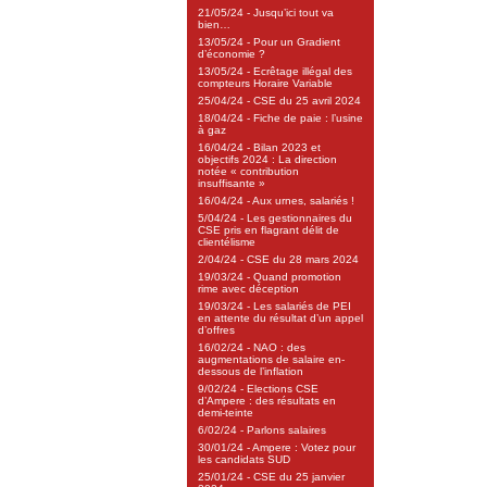
21/05/24 - Jusqu’ici tout va
bien…
13/05/24 - Pour un Gradient
d’économie ?
13/05/24 - Ecrêtage illégal des
compteurs Horaire Variable
25/04/24 - CSE du 25 avril 2024
18/04/24 - Fiche de paie : l’usine
à gaz
16/04/24 - Bilan 2023 et
objectifs 2024 : La direction
notée « contribution
insuffisante »
16/04/24 - Aux urnes, salariés !
5/04/24 - Les gestionnaires du
CSE pris en flagrant délit de
clientélisme
2/04/24 - CSE du 28 mars 2024
19/03/24 - Quand promotion
rime avec déception
19/03/24 - Les salariés de PEI
en attente du résultat d’un appel
d’offres
16/02/24 - NAO : des
augmentations de salaire en-
dessous de l’inflation
9/02/24 - Elections CSE
d’Ampere : des résultats en
demi-teinte
6/02/24 - Parlons salaires
30/01/24 - Ampere : Votez pour
les candidats SUD
25/01/24 - CSE du 25 janvier