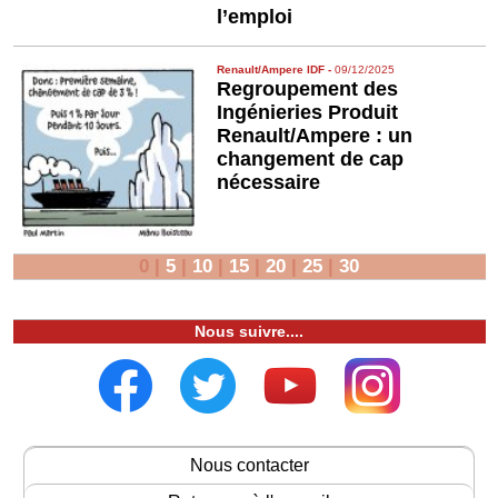
l’emploi
Renault/Ampere IDF
-
09/12/2025
Regroupement des
Ingénieries Produit
Renault/Ampere : un
changement de cap
nécessaire
0
|
5
|
10
|
15
|
20
|
25
|
30
Nous suivre....
Nous contacter