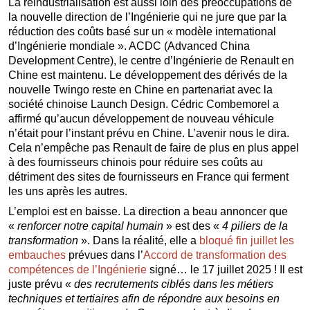
La réindustrialisation est aussi loin des préoccupations de
la nouvelle direction de l’Ingénierie qui ne jure que par la
réduction des coûts basé sur un « modèle international
d’Ingénierie mondiale ». ACDC (Advanced China
Development Centre), le centre d’Ingénierie de Renault en
Chine est maintenu. Le développement des dérivés de la
nouvelle Twingo reste en Chine en partenariat avec la
société chinoise Launch Design. Cédric Combemorel a
affirmé qu’aucun développement de nouveau véhicule
n’était pour l’instant prévu en Chine. L’avenir nous le dira.
Cela n’empêche pas Renault de faire de plus en plus appel
à des fournisseurs chinois pour réduire ses coûts au
détriment des sites de fournisseurs en France qui ferment
les uns après les autres.
L’emploi est en baisse. La direction a beau annoncer que
«
renforcer notre capital humain
» est des «
4 piliers de la
transformation
». Dans la réalité, elle a
bloqué fin juillet les
embauches
prévues dans l’
Accord de transformation des
compétences de l’Ingénierie
signé… le 17 juillet 2025 ! Il est
juste prévu «
des recrutements ciblés dans les métiers
techniques et tertiaires afin de répondre aux besoins en