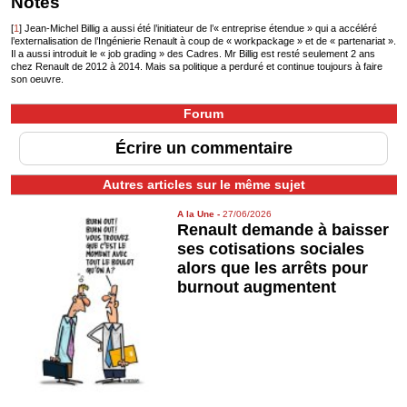
Notes
[
1
]
Jean-Michel Billig a aussi été l’initiateur de l’« entreprise étendue » qui a accéléré
l’externalisation de l’Ingénierie Renault à coup de « workpackage » et de « partenariat ».
Il a aussi introduit le « job grading » des Cadres. Mr Billig est resté seulement 2 ans
chez Renault de 2012 à 2014. Mais sa politique a perduré et continue toujours à faire
son oeuvre.
Forum
Écrire un commentaire
Autres articles sur le même sujet
A la Une
-
27/06/2026
Renault demande à baisser
ses cotisations sociales
alors que les arrêts pour
burnout augmentent