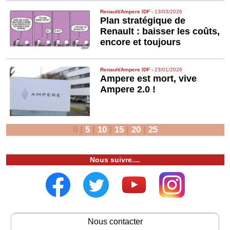
Renault/Ampere IDF
-
13/03/2026
Plan stratégique de
Renault : baisser les coûts,
encore et toujours
Renault/Ampere IDF
-
23/01/2026
Ampere est mort, vive
Ampere 2.0 !
0
|
5
|
10
|
15
|
20
|
25
Nous suivre....
Nous contacter