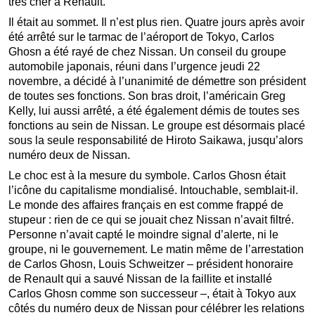
très cher à Renault.
Il était au sommet. Il n’est plus rien. Quatre jours après avoir
été arrêté sur le tarmac de l’aéroport de Tokyo, Carlos
Ghosn a été rayé de chez Nissan. Un conseil du groupe
automobile japonais, réuni dans l’urgence jeudi 22
novembre, a décidé à l’unanimité de démettre son président
de toutes ses fonctions. Son bras droit, l’américain Greg
Kelly, lui aussi arrêté, a été également démis de toutes ses
fonctions au sein de Nissan. Le groupe est désormais placé
sous la seule responsabilité de Hiroto Saikawa, jusqu’alors
numéro deux de Nissan.
Le choc est à la mesure du symbole. Carlos Ghosn était
l’icône du capitalisme mondialisé. Intouchable, semblait-il.
Le monde des affaires français en est comme frappé de
stupeur : rien de ce qui se jouait chez Nissan n’avait filtré.
Personne n’avait capté le moindre signal d’alerte, ni le
groupe, ni le gouvernement. Le matin même de l’arrestation
de Carlos Ghosn, Louis Schweitzer – président honoraire
de Renault qui a sauvé Nissan de la faillite et installé
Carlos Ghosn comme son successeur –, était à Tokyo aux
côtés du numéro deux de Nissan pour célébrer les relations