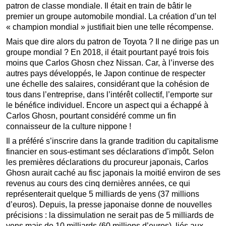
patron de classe mondiale. Il était en train de bâtir le
premier un groupe automobile mondial. La création d’un tel
« champion mondial » justifiait bien une telle récompense.
Mais que dire alors du patron de Toyota ? Il ne dirige pas un
groupe mondial ? En 2018, il était pourtant payé trois fois
moins que Carlos Ghosn chez Nissan. Car, à l’inverse des
autres pays développés, le Japon continue de respecter
une échelle des salaires, considérant que la cohésion de
tous dans l’entreprise, dans l’intérêt collectif, l’emporte sur
le bénéfice individuel. Encore un aspect qui a échappé à
Carlos Ghosn, pourtant considéré comme un fin
connaisseur de la culture nippone !
Il a préféré s’inscrire dans la grande tradition du capitalisme
financier en sous-estimant ses déclarations d’impôt. Selon
les premières déclarations du procureur japonais, Carlos
Ghosn aurait caché au fisc japonais la moitié environ de ses
revenus au cours des cinq dernières années, ce qui
représenterait quelque 5 milliards de yens (37 millions
d’euros). Depuis, la presse japonaise donne de nouvelles
précisions : la dissimulation ne serait pas de 5 milliards de
yens mais de 10 milliards (60 millions d’euros), liés aux