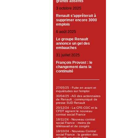
grands absents
3 octobre 2025
Renault s’apprêterait à
supprimer encore 3000
emplois
6 août 2025
Le groupe Renault
annonce un gel des
embauches
31 juillet 2025
François Provost : le
changement dans la
continuité
27/05/25 - Fuite en avant et
inquiétudes sur l’emploi
30/04/25 - AG des actionnaires
de Renault : communiqué de
presse SUD Renault
20/12/24 - La CFE-CGC et la
CFDT signent le nouveau
contrat social France
18/11/24 - Nouveau contrat
social France : moins de
télétravail et de congés
18/10/24 - Nouveau Contrat
social France : la gestion des
effectifs en mode Agile