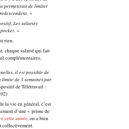
a permettrait de limiter
 redescendent.
»
ositif. Les salariés
 pocket.
»
t rien.
t, chaque salarié qui fait
vail complémentaires,
elles, il est possible de
a limite de 3 semaines par
positif de Télétravail :
102)
e la vie en général, c’est
ersement d’une « prime de
re cette année
, on a bien
t collectivement.