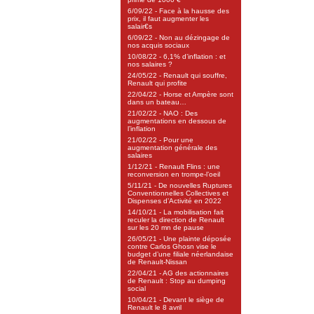
6/09/22 - Face à la hausse des
prix, il faut augmenter les
salair€s
6/09/22 - Non au dézingage de
nos acquis sociaux
10/08/22 - 6,1% d’inflation : et
nos salaires ?
24/05/22 - Renault qui souffre,
Renault qui profite
22/04/22 - Horse et Ampère sont
dans un bateau…
21/02/22 - NAO : Des
augmentations en dessous de
l’inflation
21/02/22 - Pour une
augmentation générale des
salaires
1/12/21 - Renault Flins : une
reconversion en trompe-l’oeil
5/11/21 - De nouvelles Ruptures
Conventionnelles Collectives et
Dispenses d’Activité en 2022
14/10/21 - La mobilisation fait
reculer la direction de Renault
sur les 20 mn de pause
26/05/21 - Une plainte déposée
contre Carlos Ghosn vise le
budget d’une filiale néerlandaise
de Renault-Nissan
22/04/21 - AG des actionnaires
de Renault : Stop au dumping
social
10/04/21 - Devant le siège de
Renault le 8 avril