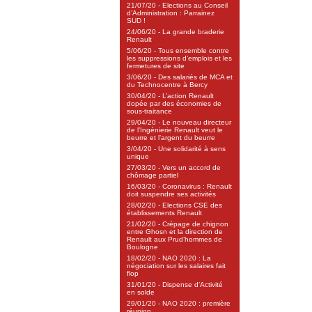
21/07/20 - Elections au Conseil
d’Administration : Parrainez
SUD !
24/06/20 - La grande braderie
Renault
5/06/20 - Tous ensemble contre
les suppressions d’emplois et les
fermetures de site
3/06/20 - Des salariés de MCA et
du Technocentre à Bercy
30/04/20 - L’action Renault
dopée par des économies de
sous-traitance
29/04/20 - Le nouveau directeur
de l’Ingénierie Renault veut le
beurre et l’argent du beurre
3/04/20 - Une solidarité à sens
unique
27/03/20 - Vers un accord de
chômage partiel
16/03/20 - Coronavirus : Renault
doit suspendre ses activités
28/02/20 - Elections CSE des
établissements Renault
21/02/20 - Crépage de chignon
entre Ghosn et la direction de
Renault aux Prud’hommes de
Boulogne
18/02/20 - NAO 2020 : La
négociation sur les salaires fait
flop
31/01/20 - Dispense d’Activité
en solde
29/01/20 - NAO 2020 : première
réunion