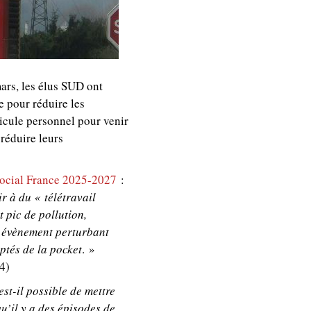
ars, les élus SUD ont
e pour réduire les
hicule personnel pour venir
 réduire leurs
Social France 2025-2027
:
ir à du « télétravail
 pic de pollution,
, évènement perturbant
ptés de la pocket
. »
04)
st-il possible de mettre
u’il y a des épisodes de