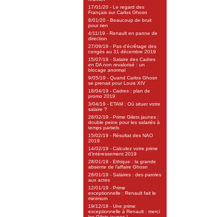
17/01/20 - Le regard des
Français sur Carlos Ghosn
8/01/20 - Beaucoup de bruit
pour rien
4/11/19 - Renault en panne de
direction
27/09/19 - Pas d’écrêtage des
congés au 31 décembre 2019
15/07/19 - Salaire des Cadres
en DA non revalorisé : un
blocage anormal
9/05/19 - Quand Carlos Ghosn
se prenait pour Louis XIV
18/04/19 - Cadres : plan de
promo 2019
3/04/19 - ETAM : Où situer votre
salaire ?
28/02/19 - Prime Gilets jaunes :
double peine pour les salariés à
temps partiels
15/02/19 - Résultat des NAO
2019
14/02/19 - Calculez votre prime
d’intéressement 2019
28/01/19 - Ethique : la grande
absente de l’affaire Ghosn
28/01/19 - Salaires : des paroles
aux actes
12/01/19 - Prime
exceptionnelle : Renault fait le
minimum
19/12/18 - Une prime
exceptionnelle à Renault : merci
les Gilets jaunes !