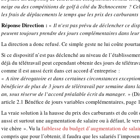
neige ou des compétitions de golf à côté du Technocentre ? Cel
les frais de déplacements le temps que les prix des carburants
Réponse Direction :
«
Il n’est pas prévu de déclencher ce disp
peuvent toujours prendre des jours complémentaires dans leur
La direction a donc refusé. Ce simple geste ne lui coûte pourtan
Si ce dispositif n’est pas déclenché au niveau de l’établissemen
déjà du télétravail peut cependant obtenir des jours de télétra
comme il est aussi écrit dans cet accord d’entreprise :
«
A titre dérogatoire et dans certaines circonstances exceptionn
bénéficier de plus de 3 jours de télétravail par semaine dans l
an, sous réserve de l’accord préalable écrit du manager.
» (Dis
article 2.1 Bénéfice de jours variables complémentaires, page 
La vraie solution à la hausse du prix des carburants et du coût d
aussi et surtout une augmentation de salaire ou à défaut, le v
vie chère ». Vu la
faiblesse du budget d’augmentation de salai
compris que pour l’obtenir, il faudra que les salariés l’imposen