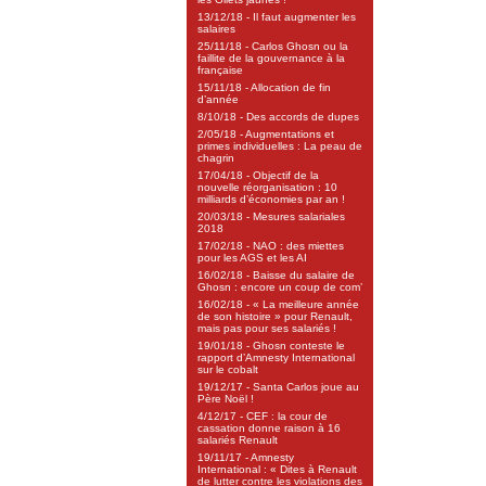
13/12/18 - Il faut augmenter les
salaires
25/11/18 - Carlos Ghosn ou la
faillite de la gouvernance à la
française
15/11/18 - Allocation de fin
d’année
8/10/18 - Des accords de dupes
2/05/18 - Augmentations et
primes individuelles : La peau de
chagrin
17/04/18 - Objectif de la
nouvelle réorganisation : 10
milliards d’économies par an !
20/03/18 - Mesures salariales
2018
17/02/18 - NAO : des miettes
pour les AGS et les AI
16/02/18 - Baisse du salaire de
Ghosn : encore un coup de com’
16/02/18 - « La meilleure année
de son histoire » pour Renault,
mais pas pour ses salariés !
19/01/18 - Ghosn conteste le
rapport d’Amnesty International
sur le cobalt
19/12/17 - Santa Carlos joue au
Père Noël !
4/12/17 - CEF : la cour de
cassation donne raison à 16
salariés Renault
19/11/17 - Amnesty
International : « Dites à Renault
de lutter contre les violations des