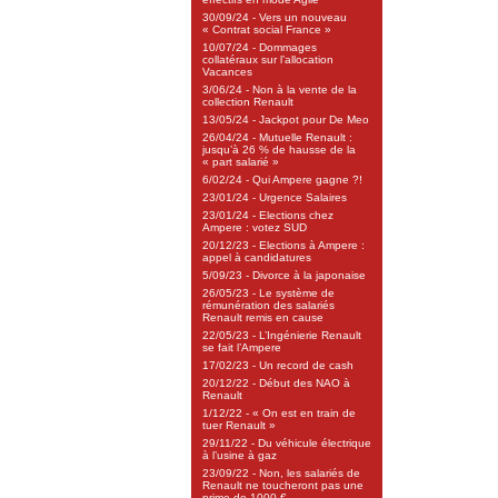
30/09/24 - Vers un nouveau
« Contrat social France »
10/07/24 - Dommages
collatéraux sur l’allocation
Vacances
3/06/24 - Non à la vente de la
collection Renault
13/05/24 - Jackpot pour De Meo
26/04/24 - Mutuelle Renault :
jusqu’à 26 % de hausse de la
« part salarié »
6/02/24 - Qui Ampere gagne ?!
23/01/24 - Urgence Salaires
23/01/24 - Elections chez
Ampere : votez SUD
20/12/23 - Elections à Ampere :
appel à candidatures
5/09/23 - Divorce à la japonaise
26/05/23 - Le système de
rémunération des salariés
Renault remis en cause
22/05/23 - L’Ingénierie Renault
se fait l’Ampere
17/02/23 - Un record de cash
20/12/22 - Début des NAO à
Renault
1/12/22 - « On est en train de
tuer Renault »
29/11/22 - Du véhicule électrique
à l’usine à gaz
23/09/22 - Non, les salariés de
Renault ne toucheront pas une
prime de 1000 €