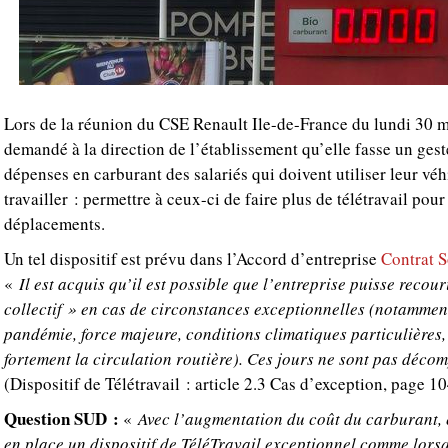
Lors de la réunion du CSE Renault Ile-de-France du lundi 30 m
demandé à la direction de l’établissement qu’elle fasse un gest
dépenses en carburant des salariés qui doivent utiliser leur vé
travailler : permettre à ceux-ci de faire plus de télétravail pour
déplacements.
Un tel dispositif est prévu dans l’Accord d’entreprise
Contrat 
«
Il est acquis qu’il est possible que l’entreprise puisse recour
collectif » en cas de circonstances exceptionnelles (notamment
pandémie, force majeure, conditions climatiques particulières
fortement la circulation routière). Ces jours ne sont pas décom
(Dispositif de Télétravail : article 2.3 Cas d’exception, page 1
Question SUD :
«
Avec l’augmentation du coût du carburant, e
en place un dispositif de TéléTravail exceptionnel comme lorsq