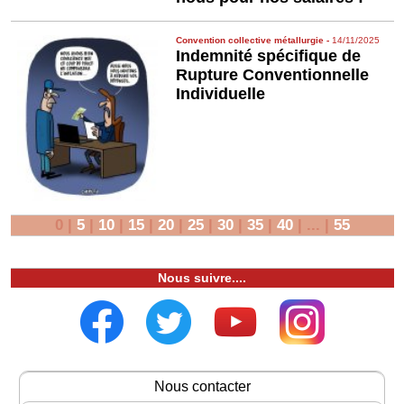
Convention collective métallurgie
-
14/11/2025
Indemnité spécifique de
Rupture Conventionnelle
Individuelle
0
|
5
|
10
|
15
|
20
|
25
|
30
|
35
|
40
|
...
|
55
Nous suivre....
Nous contacter