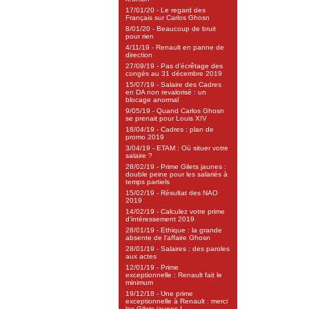
17/01/20 - Le regard des
Français sur Carlos Ghosn
8/01/20 - Beaucoup de bruit
pour rien
4/11/19 - Renault en panne de
direction
27/09/19 - Pas d’écrêtage des
congés au 31 décembre 2019
15/07/19 - Salaire des Cadres
en DA non revalorisé : un
blocage anormal
9/05/19 - Quand Carlos Ghosn
se prenait pour Louis XIV
18/04/19 - Cadres : plan de
promo 2019
3/04/19 - ETAM : Où situer votre
salaire ?
28/02/19 - Prime Gilets jaunes :
double peine pour les salariés à
temps partiels
15/02/19 - Résultat des NAO
2019
14/02/19 - Calculez votre prime
d’intéressement 2019
28/01/19 - Ethique : la grande
absente de l’affaire Ghosn
28/01/19 - Salaires : des paroles
aux actes
12/01/19 - Prime
exceptionnelle : Renault fait le
minimum
19/12/18 - Une prime
exceptionnelle à Renault : merci
les Gilets jaunes !