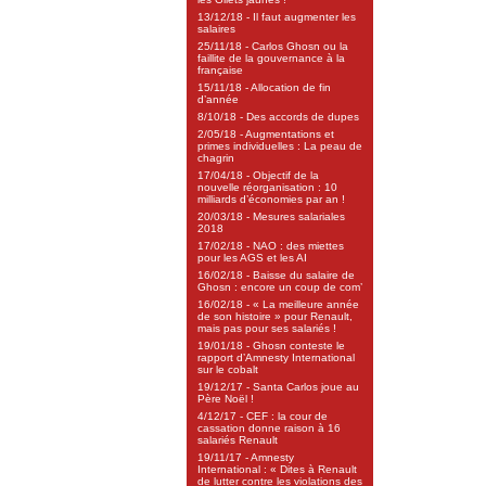
13/12/18 - Il faut augmenter les
salaires
25/11/18 - Carlos Ghosn ou la
faillite de la gouvernance à la
française
15/11/18 - Allocation de fin
d’année
8/10/18 - Des accords de dupes
2/05/18 - Augmentations et
primes individuelles : La peau de
chagrin
17/04/18 - Objectif de la
nouvelle réorganisation : 10
milliards d’économies par an !
20/03/18 - Mesures salariales
2018
17/02/18 - NAO : des miettes
pour les AGS et les AI
16/02/18 - Baisse du salaire de
Ghosn : encore un coup de com’
16/02/18 - « La meilleure année
de son histoire » pour Renault,
mais pas pour ses salariés !
19/01/18 - Ghosn conteste le
rapport d’Amnesty International
sur le cobalt
19/12/17 - Santa Carlos joue au
Père Noël !
4/12/17 - CEF : la cour de
cassation donne raison à 16
salariés Renault
19/11/17 - Amnesty
International : « Dites à Renault
de lutter contre les violations des