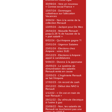
30/09/24 - Vers un nouveau
« Contrat social France »
10/07/24 - Dommages
collatéraux sur l’allocation
Vacances
3/06/24 - Non à la vente de la
collection Renault
13/05/24 - Jackpot pour De Meo
26/04/24 - Mutuelle Renault :
jusqu’à 26 % de hausse de la
« part salarié »
6/02/24 - Qui Ampere gagne ?!
23/01/24 - Urgence Salaires
23/01/24 - Elections chez
Ampere : votez SUD
20/12/23 - Elections à Ampere :
appel à candidatures
5/09/23 - Divorce à la japonaise
26/05/23 - Le système de
rémunération des salariés
Renault remis en cause
22/05/23 - L’Ingénierie Renault
se fait l’Ampere
17/02/23 - Un record de cash
20/12/22 - Début des NAO à
Renault
1/12/22 - « On est en train de
tuer Renault »
29/11/22 - Du véhicule électrique
à l’usine à gaz
23/09/22 - Non, les salariés de
Renault ne toucheront pas une
prime de 1000 €