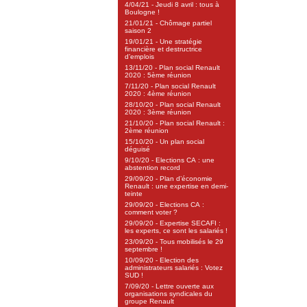
4/04/21 - Jeudi 8 avril : tous à
Boulogne !
21/01/21 - Chômage partiel
saison 2
19/01/21 - Une stratégie
financière et destructrice
d’emplois
13/11/20 - Plan social Renault
2020 : 5ème réunion
7/11/20 - Plan social Renault
2020 : 4ème réunion
28/10/20 - Plan social Renault
2020 : 3ème réunion
21/10/20 - Plan social Renault :
2ème réunion
15/10/20 - Un plan social
déguisé
9/10/20 - Elections CA : une
abstention record
29/09/20 - Plan d’économie
Renault : une expertise en demi-
teinte
29/09/20 - Elections CA :
comment voter ?
29/09/20 - Expertise SECAFI :
les experts, ce sont les salariés !
23/09/20 - Tous mobilisés le 29
septembre !
10/09/20 - Election des
administrateurs salariés : Votez
SUD !
7/09/20 - Lettre ouverte aux
organisations syndicales du
groupe Renault