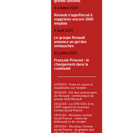
grands absents
3 octobre 2025
Renault s’apprêterait à
supprimer encore 3000
emplois
6 août 2025
Le groupe Renault
annonce un gel des
embauches
31 juillet 2025
François Provost : le
changement dans la
continuité
27/05/25 - Fuite en avant et
inquiétudes sur l’emploi
30/04/25 - AG des actionnaires
de Renault : communiqué de
presse SUD Renault
20/12/24 - La CFE-CGC et la
CFDT signent le nouveau
contrat social France
18/11/24 - Nouveau contrat
social France : moins de
télétravail et de congés
18/10/24 - Nouveau Contrat
social France : la gestion des
effectifs en mode Agile