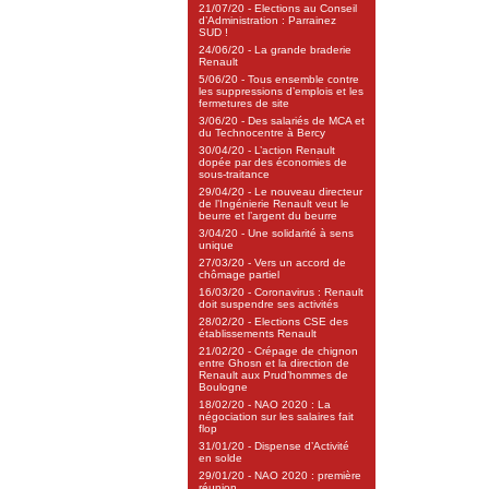
21/07/20 - Elections au Conseil
d’Administration : Parrainez
SUD !
24/06/20 - La grande braderie
Renault
5/06/20 - Tous ensemble contre
les suppressions d’emplois et les
fermetures de site
3/06/20 - Des salariés de MCA et
du Technocentre à Bercy
30/04/20 - L’action Renault
dopée par des économies de
sous-traitance
29/04/20 - Le nouveau directeur
de l’Ingénierie Renault veut le
beurre et l’argent du beurre
3/04/20 - Une solidarité à sens
unique
27/03/20 - Vers un accord de
chômage partiel
16/03/20 - Coronavirus : Renault
doit suspendre ses activités
28/02/20 - Elections CSE des
établissements Renault
21/02/20 - Crépage de chignon
entre Ghosn et la direction de
Renault aux Prud’hommes de
Boulogne
18/02/20 - NAO 2020 : La
négociation sur les salaires fait
flop
31/01/20 - Dispense d’Activité
en solde
29/01/20 - NAO 2020 : première
réunion