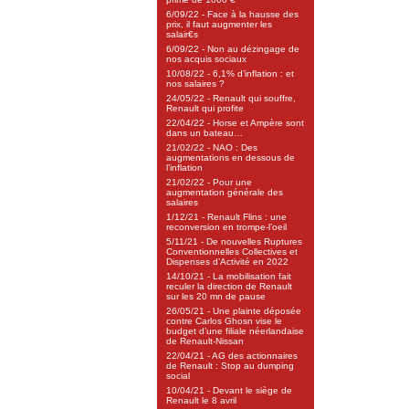
6/09/22 - Face à la hausse des
prix, il faut augmenter les
salair€s
6/09/22 - Non au dézingage de
nos acquis sociaux
10/08/22 - 6,1% d’inflation : et
nos salaires ?
24/05/22 - Renault qui souffre,
Renault qui profite
22/04/22 - Horse et Ampère sont
dans un bateau…
21/02/22 - NAO : Des
augmentations en dessous de
l’inflation
21/02/22 - Pour une
augmentation générale des
salaires
1/12/21 - Renault Flins : une
reconversion en trompe-l’oeil
5/11/21 - De nouvelles Ruptures
Conventionnelles Collectives et
Dispenses d’Activité en 2022
14/10/21 - La mobilisation fait
reculer la direction de Renault
sur les 20 mn de pause
26/05/21 - Une plainte déposée
contre Carlos Ghosn vise le
budget d’une filiale néerlandaise
de Renault-Nissan
22/04/21 - AG des actionnaires
de Renault : Stop au dumping
social
10/04/21 - Devant le siège de
Renault le 8 avril