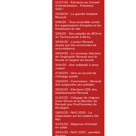
21/07/20 - Elections au Conseil
d’Administration : Parrainez
SUD !
24/06/20 - La grande braderie
Renault
5/06/20 - Tous ensemble contre
les suppressions d’emplois et les
fermetures de site
3/06/20 - Des salariés de MCA et
du Technocentre à Bercy
30/04/20 - L’action Renault
dopée par des économies de
sous-traitance
29/04/20 - Le nouveau directeur
de l’Ingénierie Renault veut le
beurre et l’argent du beurre
3/04/20 - Une solidarité à sens
unique
27/03/20 - Vers un accord de
chômage partiel
16/03/20 - Coronavirus : Renault
doit suspendre ses activités
28/02/20 - Elections CSE des
établissements Renault
21/02/20 - Crépage de chignon
entre Ghosn et la direction de
Renault aux Prud’hommes de
Boulogne
18/02/20 - NAO 2020 : La
négociation sur les salaires fait
flop
31/01/20 - Dispense d’Activité
en solde
29/01/20 - NAO 2020 : première
réunion