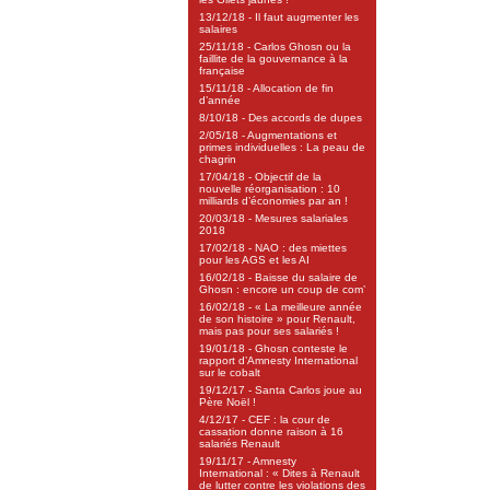
13/12/18 - Il faut augmenter les
salaires
25/11/18 - Carlos Ghosn ou la
faillite de la gouvernance à la
française
15/11/18 - Allocation de fin
d’année
8/10/18 - Des accords de dupes
2/05/18 - Augmentations et
primes individuelles : La peau de
chagrin
17/04/18 - Objectif de la
nouvelle réorganisation : 10
milliards d’économies par an !
20/03/18 - Mesures salariales
2018
17/02/18 - NAO : des miettes
pour les AGS et les AI
16/02/18 - Baisse du salaire de
Ghosn : encore un coup de com’
16/02/18 - « La meilleure année
de son histoire » pour Renault,
mais pas pour ses salariés !
19/01/18 - Ghosn conteste le
rapport d’Amnesty International
sur le cobalt
19/12/17 - Santa Carlos joue au
Père Noël !
4/12/17 - CEF : la cour de
cassation donne raison à 16
salariés Renault
19/11/17 - Amnesty
International : « Dites à Renault
de lutter contre les violations des