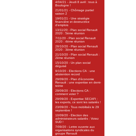
4/04/21 - Jeudi 8 avril : tous à
Boulogne !
21/01/21 - Chômage partiel
saison 2
19/01/21 - Une stratégie
financière et destructrice
d’emplois
13/11/20 - Plan social Renault
2020 : 5ème réunion
7/11/20 - Plan social Renault
2020 : 4ème réunion
28/10/20 - Plan social Renault
2020 : 3ème réunion
21/10/20 - Plan social Renault :
2ème réunion
15/10/20 - Un plan social
déguisé
9/10/20 - Elections CA : une
abstention record
29/09/20 - Plan d’économie
Renault : une expertise en demi-
teinte
29/09/20 - Elections CA :
comment voter ?
29/09/20 - Expertise SECAFI :
les experts, ce sont les salariés !
23/09/20 - Tous mobilisés le 29
septembre !
10/09/20 - Election des
administrateurs salariés : Votez
SUD !
7/09/20 - Lettre ouverte aux
organisations syndicales du
groupe Renault