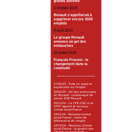
grands absents
3 octobre 2025
Renault s’apprêterait à
supprimer encore 3000
emplois
6 août 2025
Le groupe Renault
annonce un gel des
embauches
31 juillet 2025
François Provost : le
changement dans la
continuité
27/05/25 - Fuite en avant et
inquiétudes sur l’emploi
30/04/25 - AG des actionnaires
de Renault : communiqué de
presse SUD Renault
20/12/24 - La CFE-CGC et la
CFDT signent le nouveau
contrat social France
18/11/24 - Nouveau contrat
social France : moins de
télétravail et de congés
18/10/24 - Nouveau Contrat
social France : la gestion des
effectifs en mode Agile