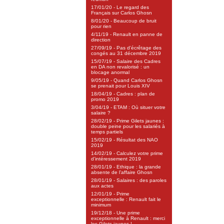
17/01/20 - Le regard des
Français sur Carlos Ghosn
8/01/20 - Beaucoup de bruit
pour rien
4/11/19 - Renault en panne de
direction
27/09/19 - Pas d’écrêtage des
congés au 31 décembre 2019
15/07/19 - Salaire des Cadres
en DA non revalorisé : un
blocage anormal
9/05/19 - Quand Carlos Ghosn
se prenait pour Louis XIV
18/04/19 - Cadres : plan de
promo 2019
3/04/19 - ETAM : Où situer votre
salaire ?
28/02/19 - Prime Gilets jaunes :
double peine pour les salariés à
temps partiels
15/02/19 - Résultat des NAO
2019
14/02/19 - Calculez votre prime
d’intéressement 2019
28/01/19 - Ethique : la grande
absente de l’affaire Ghosn
28/01/19 - Salaires : des paroles
aux actes
12/01/19 - Prime
exceptionnelle : Renault fait le
minimum
19/12/18 - Une prime
exceptionnelle à Renault : merci
les Gilets jaunes !