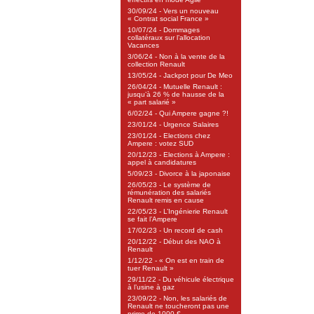
30/09/24 - Vers un nouveau
« Contrat social France »
10/07/24 - Dommages
collatéraux sur l’allocation
Vacances
3/06/24 - Non à la vente de la
collection Renault
13/05/24 - Jackpot pour De Meo
26/04/24 - Mutuelle Renault :
jusqu’à 26 % de hausse de la
« part salarié »
6/02/24 - Qui Ampere gagne ?!
23/01/24 - Urgence Salaires
23/01/24 - Elections chez
Ampere : votez SUD
20/12/23 - Elections à Ampere :
appel à candidatures
5/09/23 - Divorce à la japonaise
26/05/23 - Le système de
rémunération des salariés
Renault remis en cause
22/05/23 - L’Ingénierie Renault
se fait l’Ampere
17/02/23 - Un record de cash
20/12/22 - Début des NAO à
Renault
1/12/22 - « On est en train de
tuer Renault »
29/11/22 - Du véhicule électrique
à l’usine à gaz
23/09/22 - Non, les salariés de
Renault ne toucheront pas une
prime de 1000 €