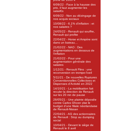
6/09/22 - Face à la hausse des
prix, il faut augmenter les
salair€s
6/09/22 - Non au dézingage de
nos acquis sociaux
10/08/22 - 6,1% d’inflation : et
nos salaires ?
24/05/22 - Renault qui souffre,
Renault qui profite
22/04/22 - Horse et Ampère sont
dans un bateau…
21/02/22 - NAO : Des
augmentations en dessous de
l’inflation
21/02/22 - Pour une
augmentation générale des
salaires
1/12/21 - Renault Flins : une
reconversion en trompe-l’oeil
5/11/21 - De nouvelles Ruptures
Conventionnelles Collectives et
Dispenses d’Activité en 2022
14/10/21 - La mobilisation fait
reculer la direction de Renault
sur les 20 mn de pause
26/05/21 - Une plainte déposée
contre Carlos Ghosn vise le
budget d’une filiale néerlandaise
de Renault-Nissan
22/04/21 - AG des actionnaires
de Renault : Stop au dumping
social
10/04/21 - Devant le siège de
Renault le 8 avril