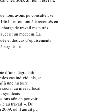
l chez SUD. Si rien n’est fait,
que nous avons pu consulter, se
 136 burn-out ont été recensés en
 charge de travail reste très
s, écrit un médecin. La
nuée et des cas d’épuisements
 épargnés. »
mpte d’une dégradation
r des cas individuels, se
hé à une histoire
 social au niveau local
is syndicats
ssions afin de pouvoir
ie au travail ». De
 2009, où il aurait pu