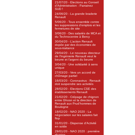
21/07/20 - Elections au Conseil
d’Administration : Parrainez
SUD !
24/06/20 - La grande braderie
Renault
5/06/20 - Tous ensemble contre
les suppressions d’emplois et les
fermetures de site
3/06/20 - Des salariés de MCA et
du Technocentre à Bercy
30/04/20 - L’action Renault
dopée par des économies de
sous-traitance
29/04/20 - Le nouveau directeur
de l’Ingénierie Renault veut le
beurre et l’argent du beurre
3/04/20 - Une solidarité à sens
unique
27/03/20 - Vers un accord de
chômage partiel
16/03/20 - Coronavirus : Renault
doit suspendre ses activités
28/02/20 - Elections CSE des
établissements Renault
21/02/20 - Crépage de chignon
entre Ghosn et la direction de
Renault aux Prud’hommes de
Boulogne
18/02/20 - NAO 2020 : La
négociation sur les salaires fait
flop
31/01/20 - Dispense d’Activité
en solde
29/01/20 - NAO 2020 : première
réunion