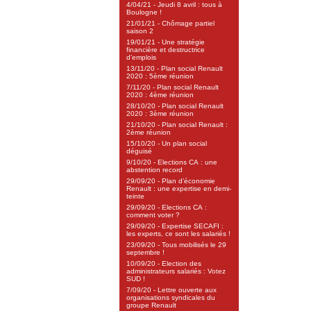
4/04/21 - Jeudi 8 avril : tous à
Boulogne !
21/01/21 - Chômage partiel
saison 2
19/01/21 - Une stratégie
financière et destructrice
d’emplois
13/11/20 - Plan social Renault
2020 : 5ème réunion
7/11/20 - Plan social Renault
2020 : 4ème réunion
28/10/20 - Plan social Renault
2020 : 3ème réunion
21/10/20 - Plan social Renault :
2ème réunion
15/10/20 - Un plan social
déguisé
9/10/20 - Elections CA : une
abstention record
29/09/20 - Plan d’économie
Renault : une expertise en demi-
teinte
29/09/20 - Elections CA :
comment voter ?
29/09/20 - Expertise SECAFI :
les experts, ce sont les salariés !
23/09/20 - Tous mobilisés le 29
septembre !
10/09/20 - Election des
administrateurs salariés : Votez
SUD !
7/09/20 - Lettre ouverte aux
organisations syndicales du
groupe Renault