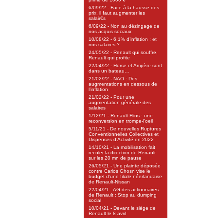
6/09/22 - Face à la hausse des
prix, il faut augmenter les
salair€s
6/09/22 - Non au dézingage de
nos acquis sociaux
10/08/22 - 6,1% d’inflation : et
nos salaires ?
24/05/22 - Renault qui souffre,
Renault qui profite
22/04/22 - Horse et Ampère sont
dans un bateau…
21/02/22 - NAO : Des
augmentations en dessous de
l’inflation
21/02/22 - Pour une
augmentation générale des
salaires
1/12/21 - Renault Flins : une
reconversion en trompe-l’oeil
5/11/21 - De nouvelles Ruptures
Conventionnelles Collectives et
Dispenses d’Activité en 2022
14/10/21 - La mobilisation fait
reculer la direction de Renault
sur les 20 mn de pause
26/05/21 - Une plainte déposée
contre Carlos Ghosn vise le
budget d’une filiale néerlandaise
de Renault-Nissan
22/04/21 - AG des actionnaires
de Renault : Stop au dumping
social
10/04/21 - Devant le siège de
Renault le 8 avril