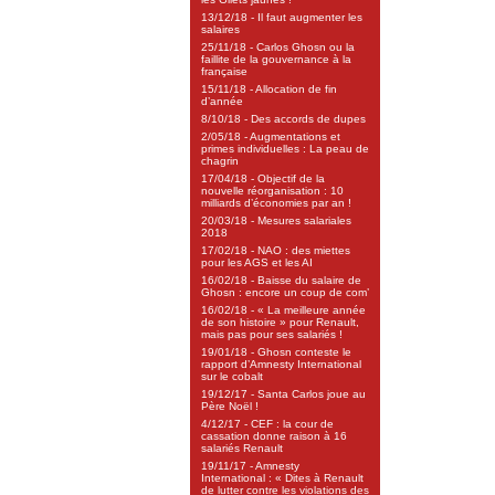
13/12/18 - Il faut augmenter les
salaires
25/11/18 - Carlos Ghosn ou la
faillite de la gouvernance à la
française
15/11/18 - Allocation de fin
d’année
8/10/18 - Des accords de dupes
2/05/18 - Augmentations et
primes individuelles : La peau de
chagrin
17/04/18 - Objectif de la
nouvelle réorganisation : 10
milliards d’économies par an !
20/03/18 - Mesures salariales
2018
17/02/18 - NAO : des miettes
pour les AGS et les AI
16/02/18 - Baisse du salaire de
Ghosn : encore un coup de com’
16/02/18 - « La meilleure année
de son histoire » pour Renault,
mais pas pour ses salariés !
19/01/18 - Ghosn conteste le
rapport d’Amnesty International
sur le cobalt
19/12/17 - Santa Carlos joue au
Père Noël !
4/12/17 - CEF : la cour de
cassation donne raison à 16
salariés Renault
19/11/17 - Amnesty
International : « Dites à Renault
de lutter contre les violations des