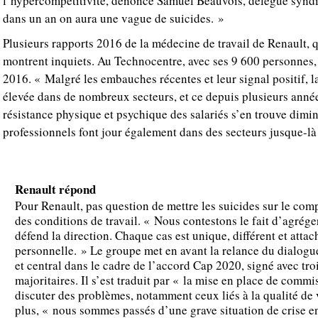
l’hypercompétitivité, dénonce Samuel Beauvois, délégué syndica
dans un an on aura une vague de suicides. »
Plusieurs rapports 2016 de la médecine de travail de Renault, 
montrent inquiets. Au Technocentre, avec ses 9 600 personnes,
2016. « Malgré les embauches récentes et leur signal positif, la
élevée dans de nombreux secteurs, et ce depuis plusieurs année
résistance physique et psychique des salariés s’en trouve dimi
professionnels font jour également dans des secteurs jusque-là
Renault répond
Pour Renault, pas question de mettre les suicides sur le co
des conditions de travail. « Nous contestons le fait d’agrége
défend la direction. Chaque cas est unique, différent et attac
personnelle. » Le groupe met en avant la relance du dialogue
et central dans le cadre de l’accord Cap 2020, signé avec tro
majoritaires. Il s’est traduit par « la mise en place de commi
discuter des problèmes, notamment ceux liés à la qualité de v
plus, « nous sommes passés d’une grave situation de crise en