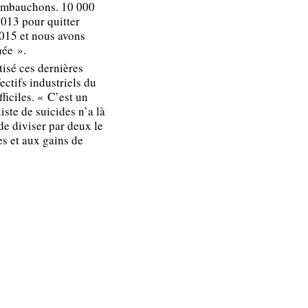
s embauchons. 10 000
2013 pour quitter
2015 et nous avons
née ».
tisé ces dernières
ectifs industriels du
fficiles. « C’est un
iste de suicides n’a là
e diviser par deux le
s et aux gains de