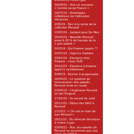
30/09/24 - Vers un nouveau
« Contrat social France »
10/07/24 - Dommages
collatéraux sur l’allocation
Vacances
3/06/24 - Non à la vente de la
collection Renault
13/05/24 - Jackpot pour De Meo
26/04/24 - Mutuelle Renault :
jusqu’à 26 % de hausse de la
« part salarié »
6/02/24 - Qui Ampere gagne ?!
23/01/24 - Urgence Salaires
23/01/24 - Elections chez
Ampere : votez SUD
20/12/23 - Elections à Ampere :
appel à candidatures
5/09/23 - Divorce à la japonaise
26/05/23 - Le système de
rémunération des salariés
Renault remis en cause
22/05/23 - L’Ingénierie Renault
se fait l’Ampere
17/02/23 - Un record de cash
20/12/22 - Début des NAO à
Renault
1/12/22 - « On est en train de
tuer Renault »
29/11/22 - Du véhicule électrique
à l’usine à gaz
23/09/22 - Non, les salariés de
Renault ne toucheront pas une
prime de 1000 €