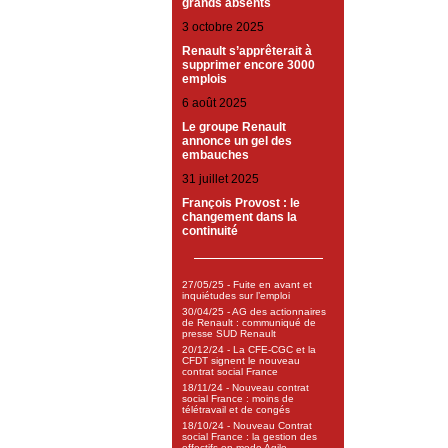
grands absents
3 octobre 2025
Renault s’apprêterait à
supprimer encore 3000
emplois
6 août 2025
Le groupe Renault
annonce un gel des
embauches
31 juillet 2025
François Provost : le
changement dans la
continuité
27/05/25 - Fuite en avant et
inquiétudes sur l’emploi
30/04/25 - AG des actionnaires
de Renault : communiqué de
presse SUD Renault
20/12/24 - La CFE-CGC et la
CFDT signent le nouveau
contrat social France
18/11/24 - Nouveau contrat
social France : moins de
télétravail et de congés
18/10/24 - Nouveau Contrat
social France : la gestion des
effectifs en mode Agile