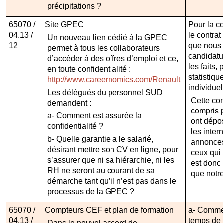
précipitations ?
65070 /
Site GPEC
Pour la con
04.13 /
le contra
Un nouveau lien dédié à la GPEC
12
que nous 
permet à tous les collaborateurs
candidatu
d’accéder à des offres d’emploi et ce,
les faits,
en toute confidentialité :
statistiq
http://www.careernomics.com/Renault
individuel
Les délégués du personnel SUD
Cette con
demandent :
compris p
a- Comment est assurée la
ont dépo
confidentialité ?
les inter
b- Quelle garantie a le salarié,
annonces
désirant mettre son CV en ligne, pour
ceux qui 
s’assurer que ni sa hiérarchie, ni les
est donc 
RH ne seront au courant de sa
que notre
démarche tant qu’il n’est pas dans le
processus de la GPEC ?
65070 /
Compteurs CEF et plan de formation
a- Comme 
04.13 /
temps de t
Dans le nouvel accord de