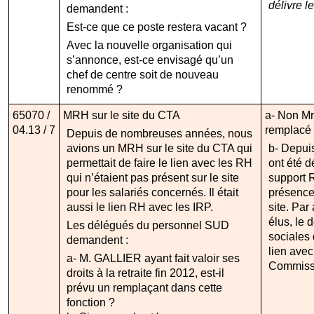
délivre le
demandent :
Est-ce que ce poste restera vacant ?
Avec la nouvelle organisation qui
s’annonce, est-ce envisagé qu’un
chef de centre soit de nouveau
renommé ?
65070 /
MRH sur le site du CTA
a- Non M
04.13 / 7
remplacé
Depuis de nombreuses années, nous
avions un MRH sur le site du CTA qui
b- Depui
permettait de faire le lien avec les RH
ont été d
qui n’étaient pas présent sur le site
support R
pour les salariés concernés. Il était
présence
aussi le lien RH avec les IRP.
site. Par 
élus, le 
Les délégués du personnel SUD
sociales 
demandent :
lien avec
a- M. GALLIER ayant fait valoir ses
Commiss
droits à la retraite fin 2012, est-il
prévu un remplaçant dans cette
fonction ?