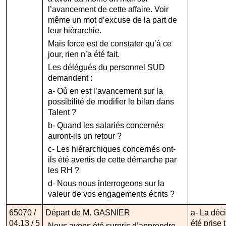
l’avancement de cette affaire. Voir
même un mot d’excuse de la part de
leur hiérarchie.
Mais force est de constater qu’à ce
jour, rien n’a été fait.
Les délégués du personnel SUD
demandent :
a- Où en est l’avancement sur la
possibilité de modifier le bilan dans
Talent ?
b- Quand les salariés concernés
auront-ils un retour ?
c- Les hiérarchiques concernés ont-
ils été avertis de cette démarche par
les RH ?
d- Nous nous interrogeons sur la
valeur de vos engagements écrits ?
65070 /
Départ de M. GASNIER
a- La déc
04.13 / 5
été prise
Nous avons été surpris d’apprendre