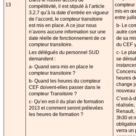
13
compteur t
compétitivité, il est stipulé à l’article
mis en œu
3.2.7 qu’à la date d’entrée en vigueur
entre juil
de l’accord, le compteur transitoire
est mis en place. A ce jour nous
b- Le com
n’avons aucune information sur une
autre co
date réelle de fonctionnement de ce
de sa mi
compteur transitoire.
du CEF y
Les délégués du personnel SUD
c- Le pla
demandent :
se dérou
instances
a- Quand sera mis en place le
Concerna
compteur transitoire ?
heures d
b- Quand les heures du compteur
change j
CEF doivent-elles passer dans le
nouveau 
compteur Transitoire ?
C’est-à-d
c- Qu’en est-il du plan de formation
réalisée, 
2013 et comment seront prélevées
Renault,
les heures de formation ?
3h30 et n
obligatio
verra un