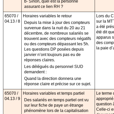
b- Sinon, quel est la personne
assurant ce lien RH ?
65070 /
Horaires variables le retour
Lors du C
04.13 / 8
sur la MT
Depuis la mise à jour des compteurs
a été prés
survenue dans la nuit du 20 au 21
été dit q
décembre, de nombreux salariés se
apparus s
trouvent avec des compteurs négatifs
des compt
ou des compteurs dépassant les 5h.
la paie d’a
Les questions DP posées depuis
janvier n’ont toujours pas eu de
réponses claires.
Les délégués du personnel SUD
demandent :
Quand la direction donnera une
réponse claire et précise sur ce sujet.
65070 /
Horaires variables et temps partiel
Le terme 
04.13 / 9
approprié
Des salariés en temps partiel ont vu
question à
sur leur fiche de paye un étrange
Celle-ci e
phénomène lors de la capitalisation