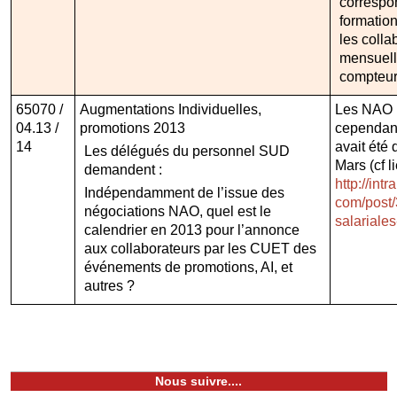
correspon
formation
les colla
mensuell
compteurs
65070 /
Augmentations Individuelles,
Les NAO n
04.13 /
promotions 2013
cependan
14
avait été d
Les délégués du personnel SUD
Mars (cf li
demandent :
http://int
Indépendamment de l’issue des
com/post/
négociations NAO, quel est le
salariales
calendrier en 2013 pour l’annonce
aux collaborateurs par les CUET des
événements de promotions, AI, et
autres ?
Nous suivre....