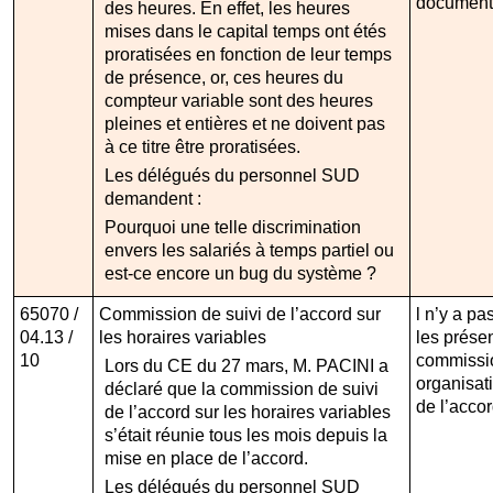
documenta
des heures. En effet, les heures
mises dans le capital temps ont étés
proratisées en fonction de leur temps
de présence, or, ces heures du
compteur variable sont des heures
pleines et entières et ne doivent pas
à ce titre être proratisées.
Les délégués du personnel SUD
demandent :
Pourquoi une telle discrimination
envers les salariés à temps partiel ou
est-ce encore un bug du système ?
65070 /
Commission de suivi de l’accord sur
l n’y a p
04.13 /
les horaires variables
les prése
10
commissio
Lors du CE du 27 mars, M. PACINI a
organisat
déclaré que la commission de suivi
de l’accor
de l’accord sur les horaires variables
s’était réunie tous les mois depuis la
mise en place de l’accord.
Les délégués du personnel SUD