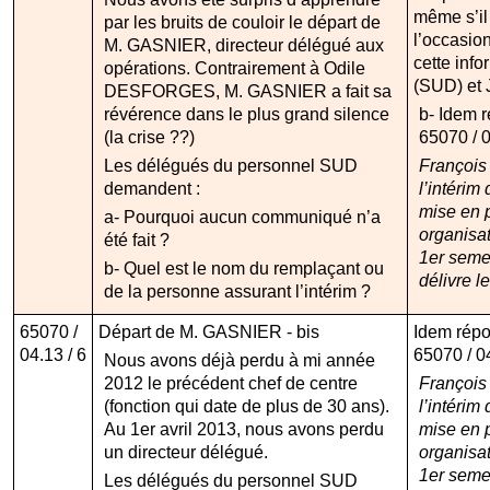
même s’il 
par les bruits de couloir le départ de
l’occasio
M. GASNIER, directeur délégué aux
cette inf
opérations. Contrairement à Odile
(SUD) et
DESFORGES, M. GASNIER a fait sa
révérence dans le plus grand silence
b- Idem 
(la crise ??)
65070 / 04
Les délégués du personnel SUD
Françoi
demandent :
l’intérim
mise en 
a- Pourquoi aucun communiqué n’a
organisat
été fait ?
1er semes
b- Quel est le nom du remplaçant ou
délivre le
de la personne assurant l’intérim ?
65070 /
Départ de M. GASNIER - bis
Idem rép
04.13 / 6
65070 / 04.
Nous avons déjà perdu à mi année
2012 le précédent chef de centre
Françoi
(fonction qui date de plus de 30 ans).
l’intérim
Au 1er avril 2013, nous avons perdu
mise en 
un directeur délégué.
organisat
1er semes
Les délégués du personnel SUD