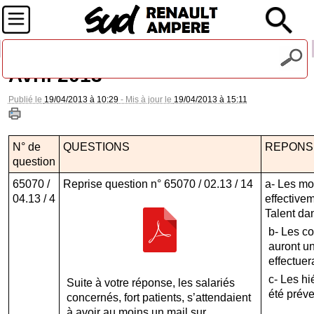
Recevez notre lettre d'information
Avril 2013
Publié le
19/04/2013 à 10:29
- Mis à jour le
19/04/2013 à 15:11
N° de
QUESTIONS
REPONSE
question
65070 /
Reprise question n° 65070 / 02.13 / 14
a- Les mod
04.13 / 4
effectivem
Talent dan
b- Les c
auront un
effectuer
c- Les h
Suite à votre réponse, les salariés
été prév
concernés, fort patients, s’attendaient
à avoir au moins un mail sur