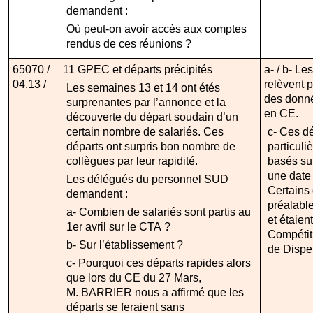
demandent :
Où peut-on avoir accès aux comptes
rendus de ces réunions ?
65070 /
11 GPEC et départs précipités
a- / b- L
04.13 /
relèvent p
Les semaines 13 et 14 ont étés
des donn
surprenantes par l’annonce et la
en CE.
découverte du départ soudain d’un
certain nombre de salariés. Ces
c- Ces dé
départs ont surpris bon nombre de
particuliè
collègues par leur rapidité.
basés sur
une date 
Les délégués du personnel SUD
Certains 
demandent :
préalable
a- Combien de salariés sont partis au
et étaien
1er avril sur le CTA ?
Compétit
b- Sur l’établissement ?
de Dispen
c- Pourquoi ces départs rapides alors
que lors du CE du 27 Mars,
M. BARRIER nous a affirmé que les
départs se feraient sans