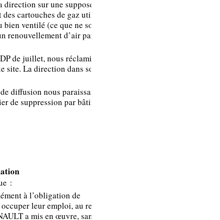
a direction sur une supposée
mise à disposition
t des cartouches de gaz utilisé
et confirme bien
u bien ventilé (ce que ne sont pas
que le produit
un renouvellement d’air par
n’est pas nocif.
Donc, nous
 DP de juillet, nous réclamions la
n’envisageons pas
le site. La direction dans son CR a
de supprimer les
de diffusion nous paraissant
sprays dans les
ier de suppression par bâtiment et
toilettes.
Le DIF Renault
c’est le plan de
formation Renault.
mation
Dès lors qu’une
ue :
demande de
mément à l’obligation de
formation est
à occuper leur emploi, au regard de
formulée, si ce
ENAULT a mis en œuvre, sans