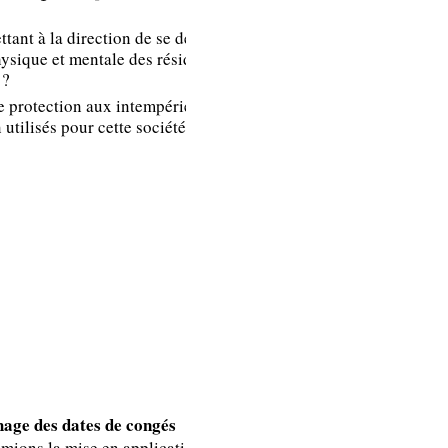
différents
intervenants au
tant à la direction de se dégager
niveau du plan de
hysique et mentale des résidents
 ?
prévention.
 protection aux intempéries soit
utilisés pour cette société ainsi
L’article D 3145-6
n’existe pas dans
le code du travail.
Vous devez
certainement faire
référence à
l’article D 3141-5
du code du travail.
Ce dernier stipule
hage des dates de congés
que l’employeur a
lamions la mise en application de