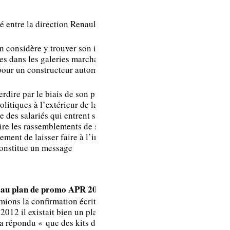
l’entreprise sur le
démarchage de la
 entre la direction Renault et la
part de sociétés
extérieures.
n considère y trouver son intérêt.
Nous n’avons pas à
es dans les galeries marchandes
ce stade
our un constructeur automobile,
connaissance d’un
dépôt de plainte.
erdire par le biais de son projet de
politiques à l’extérieur de la zone
 des salariés qui entrent sur le
rdire les rassemblements de salariés
ement de laisser faire à l’intérieur
constitue un message
ve au plan de promo APR 2012
mions la confirmation écrite de la
Je vous confirme
 2012 il existait bien un plan de
a répondu « que des kits de
qu’il y a bien eu un