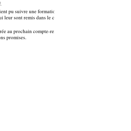
.
n’est pas une
ient pu suivre une formation
formation
i leur sont remis dans le cadre de
obligatoire, ni
inférieure à 3h30,
égrée au prochain compte-rendu.
elle est éligible au
ons promises.
titre du DIF quel
que soit son
contenu.
Il n’y a pas dans la
note de cadrage
émise par
l’établissement à
destination des RH
et des managers de
limite d’accès aux
formations langues
en général et