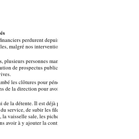
REPONSES DE LA
DIRECTION
és
financiers perdurent depuis des
les, malgré nos interventions
es, plusieurs personnes mandatées
bution de prospectus publicitaires à
vives.
Comme vous le
mbé les clôtures pour pénétrer sur
faites remarquer à
ns de la direction pour avoir
juste titre, la
direction de
 de la détente. Il est déjà pénible
Renault a
u service, de subir les files
 la vaisselle sale, les pichets
sensibilisé dans un
s avoir à y ajouter la contrainte
Clic Infos les
collaborateurs de