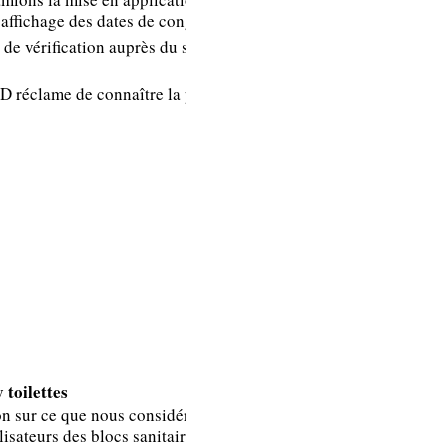
l’obligation
l’affichage des dates de congés.
d’informer les
de vérification auprès du service
salariés deux mois
avant l’ouverture
D réclame de connaître la position
de la période des
congés. _ C’est
pourquoi nous
donnons cette
information
traditionnellement
au mois de février
pour une période
de prise de congés
possible mi-juillet.
 toilettes
La fiche de donnée
ion sur ce que nous considérons
isateurs des blocs sanitaires.
de sécurité a été