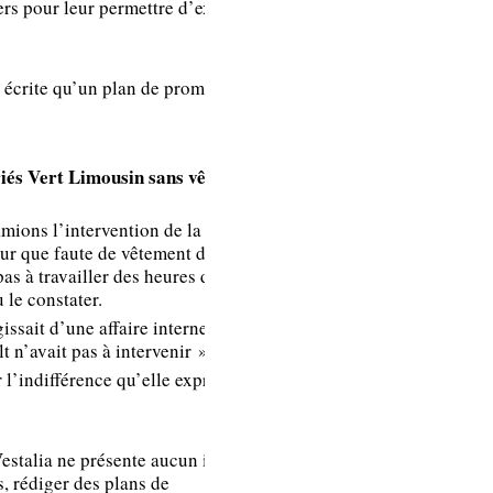
rs pour leur permettre d’expliquer
plan de promo
concernant les
APR en 2012.
n écrite qu’un plan de promo APR
riés Vert Limousin sans vêtement
amions l’intervention de la
our que faute de vêtement de
C’est une affaire
pas à travailler des heures durant
interne entre
 le constater.
Vestalia et ses
ssait d’une affaire interne entre
prestataires dans
t n’avait pas à intervenir ».
laquelle Renault
l’indifférence qu’elle exprime et
n’a pas à
intervenir.
Néanmoins, nous
 Vestalia ne présente aucun intérêt
sensibiliserons les
s, rédiger des plans de