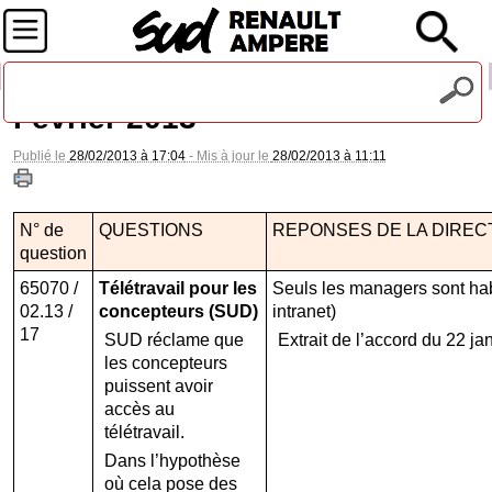
Recevez notre lettre d'information
Février 2013
Publié le
28/02/2013 à 17:04
- Mis à jour le
28/02/2013 à 11:11
N° de
QUESTIONS
REPONSES DE LA DIREC
question
65070 /
Télétravail pour les
Seuls les managers sont habi
02.13 /
concepteurs (SUD)
intranet)
17
SUD réclame que
Extrait de l’accord du 22 ja
les concepteurs
puissent avoir
accès au
télétravail.
Dans l’hypothèse
où cela pose des