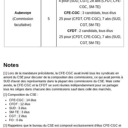
4 pour (SUD, CGT), 28 abs (CFDT, CFE-
CGC, SM-TE)
Aubevoye
CFE-CGC
: 3 candidats, tous élus
(Commission
5
25 pour (CFDT, CFE-CGC), 7 abs (SUD,
facultative)
CGT, SM-TE)
CFDT
: 2 candidats, tous élus
25 pour (CFDT, CFE-CGC), 7 abs (SUD,
CGT, SM-TE)
Notes
[
1
]
Lors de la mandature précédente, la CFE-CGC avait invité tous les syndicats en
amont du CSE pour discuter de la composition des commissions, ce qui avait permis à
SUD d’avoir des représentants dans la plupart des commissions du CSE. Mais cette
année, la CFE-CGC et la CFDT se sont réunies indépendamment pour se partager
tous les sièges dans chacune des commissions sauf dans celle des marchés.
[
2
]
Composition du CSE :
CFE-CGC : 14 élus
CFDT : 12 élus
SUD : 3 élus
SM-TE : 3 élus
CGT : 2 élus
FO : 0 élu
[
3
]
Rappelons que le bureau du CSE est composé exclusivement d’élus CFE-CGC et