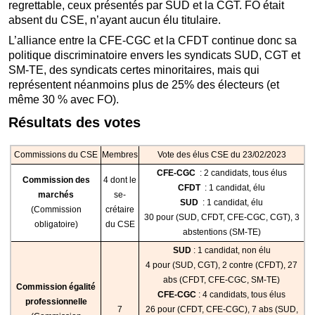
regrettable, ceux présentés par SUD et la CGT. FO était
absent du CSE, n’ayant aucun élu titulaire.
L’alliance entre la CFE-CGC et la CFDT continue donc sa
politique discriminatoire envers les syndicats SUD, CGT et
SM-TE, des syndicats certes minoritaires, mais qui
représentent néanmoins plus de 25% des électeurs (et
même 30 % avec FO).
Résultats des votes
Commissions du CSE
Membres
Vote des élus CSE du 23/02/2023
CFE-CGC
: 2 candidats, tous élus
Commission des
4 dont le
CFDT
: 1 candidat, élu
marchés
se-
SUD
: 1 candidat, élu
(Commission
crétaire
30 pour (SUD, CFDT, CFE-CGC, CGT), 3
obligatoire)
du CSE
abstentions (SM-TE)
SUD
: 1 candidat, non élu
4 pour (SUD, CGT), 2 contre (CFDT), 27
abs (CFDT, CFE-CGC, SM-TE)
Commission égalité
CFE-CGC
: 4 candidats, tous élus
professionnelle
7
26 pour (CFDT, CFE-CGC), 7 abs (SUD,