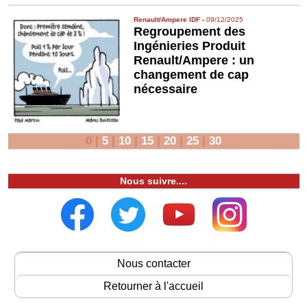
Renault/Ampere IDF
-
09/12/2025
Regroupement des
Ingénieries Produit
Renault/Ampere : un
changement de cap
nécessaire
0
|
5
|
10
|
15
|
20
|
25
|
30
Nous suivre....
Nous contacter
Retourner à l'accueil