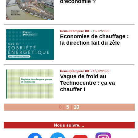
d’économie ?
Renault/Ampere IDF
-
19/12/2022
Economies de chauffage :
la direction fait du zèle
Renault/Ampere IDF
-
16/12/2022
Vague de froid au
Technocentre : ça va
chauffer !
0
|
5
|
10
Nous suivre....