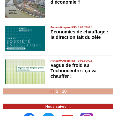
d’économie ?
Renault/Ampere IDF
-
19/12/2022
Economies de chauffage :
la direction fait du zèle
Renault/Ampere IDF
-
16/12/2022
Vague de froid au
Technocentre : ça va
chauffer !
0
|
5
|
10
Nous suivre....