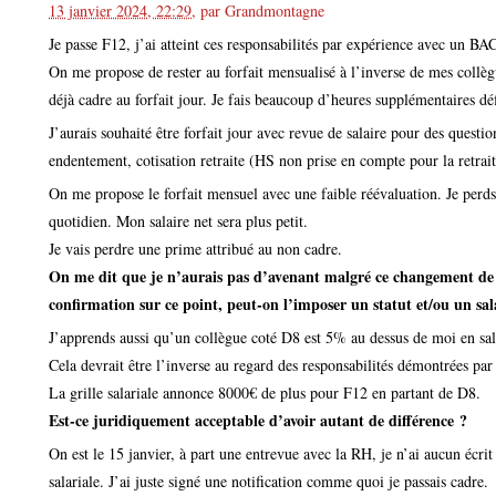
13 janvier 2024, 22:29
,
par
Grandmontagne
Je passe F12, j’ai atteint ces responsabilités par expérience avec un BA
On me propose de rester au forfait mensualisé à l’inverse de mes collè
déjà cadre au forfait jour. Je fais beaucoup d’heures supplémentaires déf
J’aurais souhaité être forfait jour avec revue de salaire pour des questi
endentement, cotisation retraite (HS non prise en compte pour la retrait
On me propose le forfait mensuel avec une faible réévaluation. Je perd
quotidien. Mon salaire net sera plus petit.
Je vais perdre une prime attribué au non cadre.
On me dit que je n’aurais pas d’avenant malgré ce changement de s
confirmation sur ce point, peut-on l’imposer un statut et/ou un sal
J’apprends aussi qu’un collègue coté D8 est 5% au dessus de moi en sal
Cela devrait être l’inverse au regard des responsabilités démontrées par 
La grille salariale annonce 8000€ de plus pour F12 en partant de D8.
Est-ce juridiquement acceptable d’avoir autant de différence ?
On est le 15 janvier, à part une entrevue avec la RH, je n’ai aucun écrit
salariale. J’ai juste signé une notification comme quoi je passais cadre.