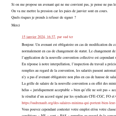
Si on me propose un avenant qui ne me convient pas, je pense ne pas le
On va me mettre la pression car les paies de janvier sont en cours.
Quels risques je prends à refuser de signer ?
Merci
15 janvier 2024, 16:37
,
par
sud tcr
Bonjour. Un avenant est obligatoire en cas de modification du co
normalement en cas de changement de statut. Le changement de s
l’application de la nouvelle convention collective est cependant
En réponse à notre interpellation, l’inspection du travail a préci
remplies au regard de la convention, les salariés passent automat
n’y a pas d’avenant obligatoire non plus en cas de hausse de sala
La grille de salaire de la nouvelle convention a en effet des minim
hélas « juridiquement acceptable » bien qu’elle ne soit pas « acce
le résultat d’un accord signé par les syndicats CFE-CGC, FO et
https://sudrenault.org/des-salaires-minima-qui-portent-bien-leu
Vous pouvez cependant contester votre emploi et/ou votre class
conditions » NE « sont » PAS « remplies au regard de la conven