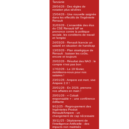
Tanzanie
28/04/26 - Des règles de
notation plus sévères
15/04/26 - Une nouvelle saignée
dans les effectifs de l’Ingénierie
Renault
31/03/26 - L’ensemble des élus
du CSE Renault IdF se
prononce contre la politique
sociale, les conditions de travail
et l’emploi
24/03/26 - Renault licencie un
salarié en situation de handicap
13/03/26 - Plan stratégique de
Renault : baisser les coûts,
encore et toujours
20/02/26 - Résultat des NAO : le
compte n’est pas bon
17/02/26 - Le 19 février,
mobilisons-nous pour nos
salaires !
23/01/26 - Ampere est mort, vive
Ampere 2.0 !
20/01/26 - En 2026, prenons
nos affaires en main !
20/01/26 - « Cobalt
responsable » : une conférence
édifiante
9/12/25 - Regroupement des
Ingénieries Produit
Renault/Ampere : un
changement de cap nécessaire
30/11/25 - Déploiement de
l’Intelligence Artificielle : des
impacts non maitrisés