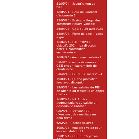
21/05/24 - Jusqu’ici tout va
bien…
13/05/24 - Pour un Gradient
d’économie ?
13/05/24 - Ecrêtage illégal des
compteurs Horaire Variable
25/04/24 - CSE du 25 avril 2024
18/04/24 - Fiche de paie : l’usine
à gaz
16/04/24 - Bilan 2023 et
objectifs 2024 : La direction
notée « contribution
insuffisante »
16/04/24 - Aux urnes, salariés !
5/04/24 - Les gestionnaires du
CSE pris en flagrant délit de
clientélisme
2/04/24 - CSE du 28 mars 2024
19/03/24 - Quand promotion
rime avec déception
19/03/24 - Les salariés de PEI
en attente du résultat d’un appel
d’offres
16/02/24 - NAO : des
augmentations de salaire en-
dessous de l’inflation
9/02/24 - Elections CSE
d’Ampere : des résultats en
demi-teinte
6/02/24 - Parlons salaires
30/01/24 - Ampere : Votez pour
les candidats SUD
25/01/24 - CSE du 25 janvier