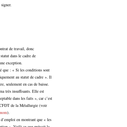
 signer.
ntrat de travail, donc
tatut dans le cadre de
 une exception.
sé que : « Si les conditions sont
iquement au statut de cadre ». Il
ire, seulement en cas de baisse.
a très insuffisants. Elle est
ptable dans les faits », car c’est
 CFDT de la Métallurgie (voir
r-nom
).
e d’emploi en montrant que « les
tion ». Voilà ce que prévoit la