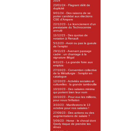
2024
23/01/24 - Flagrant délit de
duplicité
9/01/24 - Des raisons de se
porter candidat aux élections
CSE d’Ampere
22/12/23 - Le licenciement d’un
prestataire du Technocentre
annulé
11/12/23 - Des quotas de
notation à Renault
5/12/23 - Avoir ou pas la gueule
de l’emploi
29/11/23 - Avenant passage
cadre : un chantage à la
signature illégal
9/11/23 - La grande foire aux
emplois
27/10/23 - Convention collective
de la Métallurgie : l’emploi en
catalogue
12/10/23 - Activités sociales et
culturelles : la grande tambouille
10/10/23 - Des salaires minima
qui portent bien leur nom
10/10/23 - Pour eux les millions,
pour nous l’inflation
3/10/23 - Manifestons le 13
octobre pour nos salaires !
27/09/23 - Des actions ou des
augmentations de salaire ?
5/09/23 - Horse : le cheval dont
Geely risque de prendre les
rênes