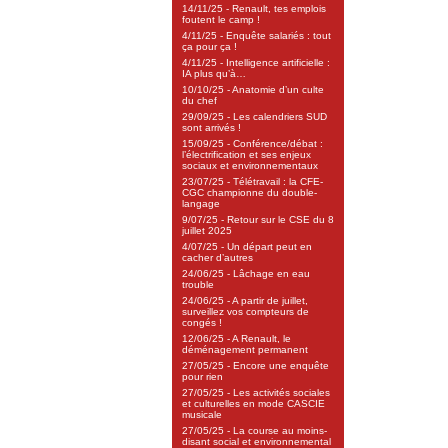
14/11/25 - Renault, tes emplois
foutent le camp !
4/11/25 - Enquête salariés : tout
ça pour ça !
4/11/25 - Intelligence artificielle :
IA plus qu’à…
10/10/25 - Anatomie d’un culte
du chef
29/09/25 - Les calendriers SUD
sont arrivés !
15/09/25 - Conférence/débat :
l’électrification et ses enjeux
sociaux et environnementaux
23/07/25 - Télétravail : la CFE-
CGC championne du double-
langage
9/07/25 - Retour sur le CSE du 8
juillet 2025
4/07/25 - Un départ peut en
cacher d’autres
24/06/25 - Lâchage en eau
trouble
24/06/25 - A partir de juillet,
surveillez vos compteurs de
congés !
12/06/25 - A Renault, le
déménagement permanent
27/05/25 - Encore une enquête
pour rien
27/05/25 - Les activités sociales
et culturelles en mode CASCIE
musicale
27/05/25 - La course au moins-
disant social et environnemental