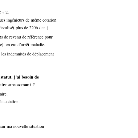
C + 2.
gues ingénieurs de même cotation
iscalisé( plus de 220h / an.)
ons de revenu de référence pour
e), en cas d’arrêt maladie.
s les indemnités de déplacement
tatut, j’ai besoin de
aire sans avenant ?
aire.
la cotation.
 sur ma nouvelle situation