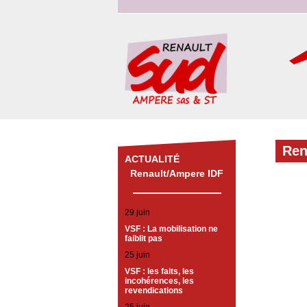
Ren
ACTUALITÉ
Renault/Ampere IDF
29 juin
VSF : La mobilisation ne
faiblit pas
25 juin
VSF : les faits, les
incohérences, les
revendications