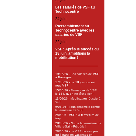
25 juin
Les salariés de VSF au
Technocentre
24 juin
Rassemblement au
Technocentre avec les
salariés de VSF
22 juin
VSF : Après le succès du
18 juin, amplifions la
mobilisation !
19/06/26 - Les salariés de VSF
à Boulogne
17/06/26 - Le 18 juin, on est
tous VSF
15/06/26 - Fermeture de VSF :
le 18 juin, on ne lâche rien !
11/06/26 - Mobilisation réussie à
VSF
9/06/26 - Tous ensemble contre
la fermeture de VSF
2/06/26 - VSF : la fermeture de
trop
28/05/26 - Non à la fermeture de
Villiers-Saint-Frédéric !
28/05/26 - Le CSE ne sert pas
qu’à partir en vacances en