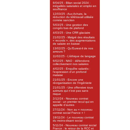
8/04/25 - Bilan social 2024 :
inégalités salariales et emploi en
souffrance
12/03/25 - Aux Achats, la
réduction du télétravail utilisée
comme sanction
5/03/25 - Une gestion des
congés bas de plafond
4/03/25 - Une CRR glaciaire
21/02/25 - Malgré des résultats
« records », des augmentations
de salaire en baisse
13/02/25 - Qu’Eurest-il de nos
amours ?
11/02/25 - L’éthique de langage
6/02/25 - NAO : défendons
collectivement nos salaires
4/02/25 - Enquête salariés :
l’expression d’un profond
malaise
21/01/25 - Encore une
réorganisation de l’Ingénierie
21/01/25 - Une offensive tous
azimuts qui n’est pas sans
risque
2/12/24 - Nouveau contrat
social : un premier recul qui en
appelle d’autres
27/11/24 - Non au « nouveau
contrat social France » !
19/11/24 - Le nouveau contrat
du moins-disant social
5/11/24 - Nouveau contrat social
France : le retour de la RCC et