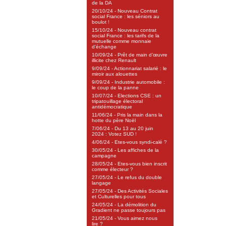
de la DA
20/10/24 - Nouveau Contrat
social France : les séniors au
boulot !
15/10/24 - Nouveau contrat
social France : les tarifs de la
mutuelle comme monnaie
d’échange
10/09/24 - Prêt de main d’œuvre
illicite chez Renault
9/09/24 - Actionnariat salarié : le
miroir aux alouettes
9/09/24 - Industrie automobile :
le coup de la panne
10/07/24 - Elections CSE : un
tripatouillage électoral
antidémocratique
11/06/24 - Pris la main dans la
hotte du père Noël
7/06/24 - Du 13 au 20 juin
2024 : Votez SUD !
4/06/24 - Etes-vous syndi-calé ?
30/05/24 - Les affiches de la
campagne
28/05/24 - Etes-vous bien inscrit
comme électeur ?
27/05/24 - Le refus du double
langage
27/05/24 - Des Activités Sociales
et Culturelles pour tous
24/05/24 - La démolition du
Gradient ne passe toujours pas
21/05/24 - Vous aimez nous
lire ?