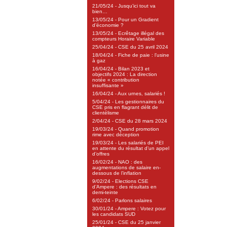
21/05/24 - Jusqu’ici tout va
bien…
13/05/24 - Pour un Gradient
d’économie ?
13/05/24 - Ecrêtage illégal des
compteurs Horaire Variable
25/04/24 - CSE du 25 avril 2024
18/04/24 - Fiche de paie : l’usine
à gaz
16/04/24 - Bilan 2023 et
objectifs 2024 : La direction
notée « contribution
insuffisante »
16/04/24 - Aux urnes, salariés !
5/04/24 - Les gestionnaires du
CSE pris en flagrant délit de
clientélisme
2/04/24 - CSE du 28 mars 2024
19/03/24 - Quand promotion
rime avec déception
19/03/24 - Les salariés de PEI
en attente du résultat d’un appel
d’offres
16/02/24 - NAO : des
augmentations de salaire en-
dessous de l’inflation
9/02/24 - Elections CSE
d’Ampere : des résultats en
demi-teinte
6/02/24 - Parlons salaires
30/01/24 - Ampere : Votez pour
les candidats SUD
25/01/24 - CSE du 25 janvier