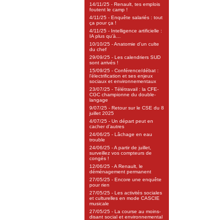
14/11/25 - Renault, tes emplois
foutent le camp !
4/11/25 - Enquête salariés : tout
ça pour ça !
4/11/25 - Intelligence artificielle :
IA plus qu’à…
10/10/25 - Anatomie d’un culte
du chef
29/09/25 - Les calendriers SUD
sont arrivés !
15/09/25 - Conférence/débat :
l’électrification et ses enjeux
sociaux et environnementaux
23/07/25 - Télétravail : la CFE-
CGC championne du double-
langage
9/07/25 - Retour sur le CSE du 8
juillet 2025
4/07/25 - Un départ peut en
cacher d’autres
24/06/25 - Lâchage en eau
trouble
24/06/25 - A partir de juillet,
surveillez vos compteurs de
congés !
12/06/25 - A Renault, le
déménagement permanent
27/05/25 - Encore une enquête
pour rien
27/05/25 - Les activités sociales
et culturelles en mode CASCIE
musicale
27/05/25 - La course au moins-
disant social et environnemental