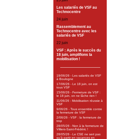
25 juin
Les salariés de VSF au
Technocentre
24 juin
Rassemblement au
Technocentre avec les
salariés de VSF
22 juin
VSF : Après le succès du
18 juin, amplifions la
mobilisation !
19/06/26 - Les salariés de VSF
à Boulogne
17/06/26 - Le 18 juin, on est
tous VSF
15/06/26 - Fermeture de VSF :
le 18 juin, on ne lâche rien !
11/06/26 - Mobilisation réussie à
VSF
9/06/26 - Tous ensemble contre
la fermeture de VSF
2/06/26 - VSF : la fermeture de
trop
28/05/26 - Non à la fermeture de
Villiers-Saint-Frédéric !
28/05/26 - Le CSE ne sert pas
qu’à partir en vacances en