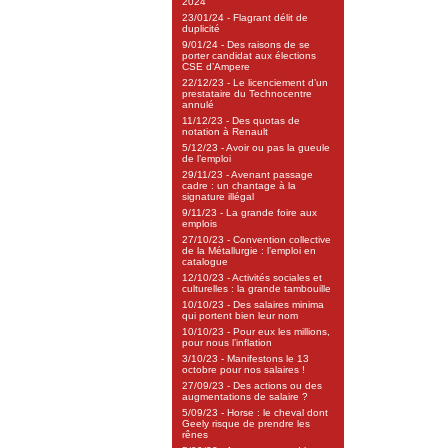
2024
23/01/24 - Flagrant délit de
duplicité
9/01/24 - Des raisons de se
porter candidat aux élections
CSE d’Ampere
22/12/23 - Le licenciement d’un
prestataire du Technocentre
annulé
11/12/23 - Des quotas de
notation à Renault
5/12/23 - Avoir ou pas la gueule
de l’emploi
29/11/23 - Avenant passage
cadre : un chantage à la
signature illégal
9/11/23 - La grande foire aux
emplois
27/10/23 - Convention collective
de la Métallurgie : l’emploi en
catalogue
12/10/23 - Activités sociales et
culturelles : la grande tambouille
10/10/23 - Des salaires minima
qui portent bien leur nom
10/10/23 - Pour eux les millions,
pour nous l’inflation
3/10/23 - Manifestons le 13
octobre pour nos salaires !
27/09/23 - Des actions ou des
augmentations de salaire ?
5/09/23 - Horse : le cheval dont
Geely risque de prendre les
rênes