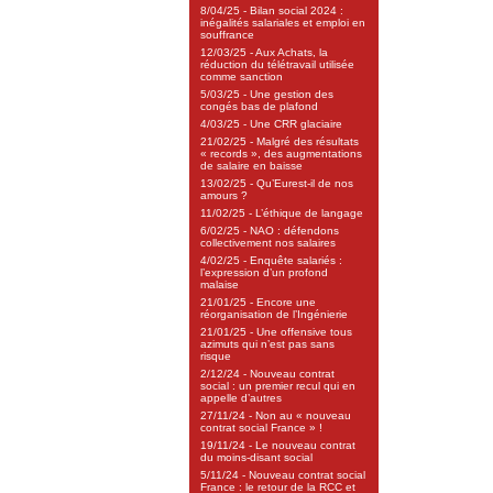
8/04/25 - Bilan social 2024 :
inégalités salariales et emploi en
souffrance
12/03/25 - Aux Achats, la
réduction du télétravail utilisée
comme sanction
5/03/25 - Une gestion des
congés bas de plafond
4/03/25 - Une CRR glaciaire
21/02/25 - Malgré des résultats
« records », des augmentations
de salaire en baisse
13/02/25 - Qu’Eurest-il de nos
amours ?
11/02/25 - L’éthique de langage
6/02/25 - NAO : défendons
collectivement nos salaires
4/02/25 - Enquête salariés :
l’expression d’un profond
malaise
21/01/25 - Encore une
réorganisation de l’Ingénierie
21/01/25 - Une offensive tous
azimuts qui n’est pas sans
risque
2/12/24 - Nouveau contrat
social : un premier recul qui en
appelle d’autres
27/11/24 - Non au « nouveau
contrat social France » !
19/11/24 - Le nouveau contrat
du moins-disant social
5/11/24 - Nouveau contrat social
France : le retour de la RCC et