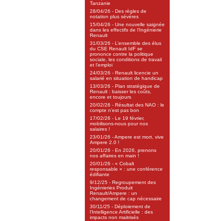
Tanzanie
28/04/26 - Des règles de
notation plus sévères
15/04/26 - Une nouvelle saignée
dans les effectifs de l’Ingénierie
Renault
31/03/26 - L’ensemble des élus
du CSE Renault IdF se
prononce contre la politique
sociale, les conditions de travail
et l’emploi
24/03/26 - Renault licencie un
salarié en situation de handicap
13/03/26 - Plan stratégique de
Renault : baisser les coûts,
encore et toujours
20/02/26 - Résultat des NAO : le
compte n’est pas bon
17/02/26 - Le 19 février,
mobilisons-nous pour nos
salaires !
23/01/26 - Ampere est mort, vive
Ampere 2.0 !
20/01/26 - En 2026, prenons
nos affaires en main !
20/01/26 - « Cobalt
responsable » : une conférence
édifiante
9/12/25 - Regroupement des
Ingénieries Produit
Renault/Ampere : un
changement de cap nécessaire
30/11/25 - Déploiement de
l’Intelligence Artificielle : des
impacts non maitrisés