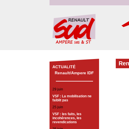
Ren
ACTUALITÉ
Renault/Ampere IDF
29 juin
VSF : La mobilisation ne
faiblit pas
25 juin
VSF : les faits, les
incohérences, les
revendications