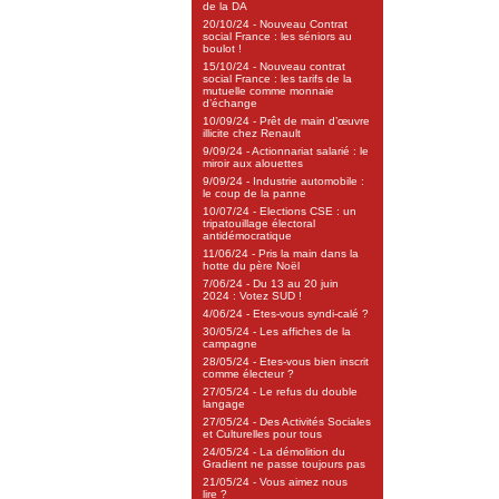
de la DA
20/10/24 - Nouveau Contrat
social France : les séniors au
boulot !
15/10/24 - Nouveau contrat
social France : les tarifs de la
mutuelle comme monnaie
d’échange
10/09/24 - Prêt de main d’œuvre
illicite chez Renault
9/09/24 - Actionnariat salarié : le
miroir aux alouettes
9/09/24 - Industrie automobile :
le coup de la panne
10/07/24 - Elections CSE : un
tripatouillage électoral
antidémocratique
11/06/24 - Pris la main dans la
hotte du père Noël
7/06/24 - Du 13 au 20 juin
2024 : Votez SUD !
4/06/24 - Etes-vous syndi-calé ?
30/05/24 - Les affiches de la
campagne
28/05/24 - Etes-vous bien inscrit
comme électeur ?
27/05/24 - Le refus du double
langage
27/05/24 - Des Activités Sociales
et Culturelles pour tous
24/05/24 - La démolition du
Gradient ne passe toujours pas
21/05/24 - Vous aimez nous
lire ?