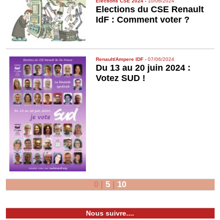
Elections CSE 2024
-
10/06/2024
Elections du CSE Renault
IdF : Comment voter ?
Renault/Ampere IDF
-
07/06/2024
Du 13 au 20 juin 2024 :
Votez SUD !
0
|
5
|
10
Nous suivre....