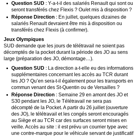
Question SUD
: Y-a-t-il des salariés Renault qui sont ou
seront transférés chez Flexis ? Ou/et mis à disposition ?
Réponse Direction
: En juillet, quelques dizaines de
salariés Renault devraient être mis à disposition ou
transférés chez Flexis (à confirmer).
Jeux Olympiques
SUD demande que les jours de télétravail ne soient pas
décomptés de la pocket durant la période des JO au sens
large (préparation des JO, démontage…).
Question SUD
: La direction a-t-elle eu des informations
supplémentaires concernant les accès au TCR durant
les JO ? Qu’en sera-t-il également pour les transports en
commun venant des St-Quentin ou de Versailles ?
Réponse Direction
: Semaine 29 en amont des JO et
S30 pendant les JO, le Télétravail ne sera pas
décompté de la Pocket. A partir du 26 juillet (ouverture
des JO), le télétravail et les congés seront encouragés
au Siège et au TCR car des surfaces seront mises en
veille. Accès au site : il est prévu un courrier type avec
une contre-marque pour le véhicule servant de justificatif