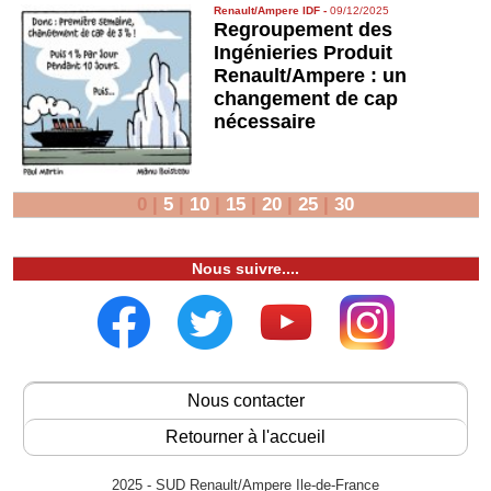
Renault/Ampere IDF
-
09/12/2025
Regroupement des
Ingénieries Produit
Renault/Ampere : un
changement de cap
nécessaire
0
|
5
|
10
|
15
|
20
|
25
|
30
Nous suivre....
Nous contacter
Retourner à l'accueil
2025 - SUD Renault/Ampere Ile-de-France