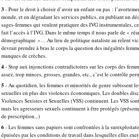
3
- Pour le droit à choisir d’avoir un enfant ou pas : l’avorteme
monde, et en dégradant les services publics, en publiant un déc
sages-femmes qui veulent pratiquer des IVG instrumentales, c
fait l’accès à l’IVG. Dans le même temps il nous parle de « r
démographique »… Au lieu de politique nataliste au relent vi
devrait prendre à bras le corps la question des inégalités fem
manques de crèches.
4
- Stop aux injonctions contradictoires sur les corps des fem
assez, trop minces, grosses, grandes, etc., c’est le contrôle pe
5
- Au quotidien, les femmes et minorités de genre subissent les
sexuelles en plus des violences économiques. Les doubles discou
Violences Sexistes et Sexuelles (VSS) continuent. Les VSS son
mais les agresseurs sexuels continuent à être protégés (présom
de prescription...)
6
- Les femmes sans papiers sont confrontées à la surexploitati
épuisées par les conditions de travail dans lesquelles elles exerc