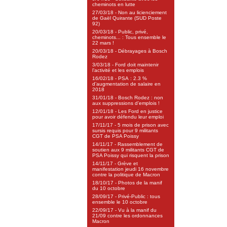
cheminots en lutte
27/03/18 - Non au licienciement
de Gaël Quirante (SUD Poste
92)
20/03/18 - Public, privé,
cheminots... : Tous ensemble le
22 mars !
20/03/18 - Débrayages à Bosch
Rodez
3/03/18 - Ford doit maintenir
l’activité et les emplois
16/02/18 - PSA : 2.3 %
d’augmentation de salaire en
2018
31/01/18 - Bosch Rodez : non
aux suppressions d’emplois !
12/01/18 - Les Ford en justice
pour avoir défendu leur emploi
17/11/17 - 5 mois de prison avec
sursis requis pour 9 militants
CGT de PSA Poissy
14/11/17 - Rassemblement de
soutien aux 9 militants CGT de
PSA Poissy qui risquent la prison
14/11/17 - Grève et
manifestation jeudi 16 novembre
contre la politique de Macron
18/10/17 - Photos de la manif
du 10 octobre
28/09/17 - Privé-Public : tous
ensemble le 10 octobre
22/09/17 - Vu à la manif du
21/09 contre les ordonnances
Macron