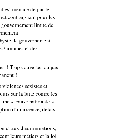
nt est menacé de par le
ret contraignant pour les
e gouvernement limite de
éarmement
chyste, le gouvernement
mes/hommes et des
mes ! Trop couvertes ou pas
rmanent !
 violences sexistes et
rs sur la lutte contre les
t une « cause nationale »
ption d’innocence, délais
on et aux discriminations,
ent leurs métiers et la loi