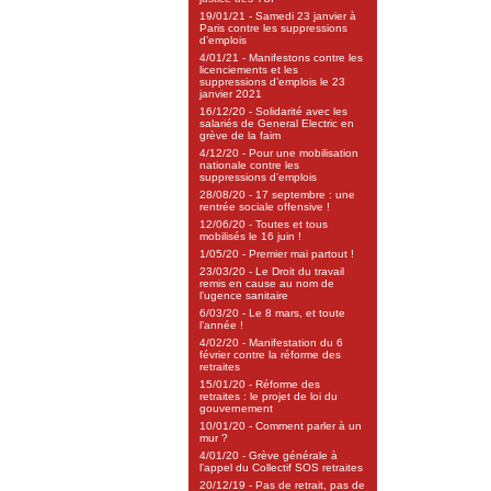
19/01/21 - Samedi 23 janvier à
Paris contre les suppressions
d’emplois
4/01/21 - Manifestons contre les
licenciements et les
suppressions d’emplois le 23
janvier 2021
16/12/20 - Solidarité avec les
salariés de General Electric en
grève de la faim
4/12/20 - Pour une mobilisation
nationale contre les
suppressions d’emplois
28/08/20 - 17 septembre : une
rentrée sociale offensive !
12/06/20 - Toutes et tous
mobilisés le 16 juin !
1/05/20 - Premier mai partout !
23/03/20 - Le Droit du travail
remis en cause au nom de
l’ugence sanitaire
6/03/20 - Le 8 mars, et toute
l’année !
4/02/20 - Manifestation du 6
février contre la réforme des
retraites
15/01/20 - Réforme des
retraites : le projet de loi du
gouvernement
10/01/20 - Comment parler à un
mur ?
4/01/20 - Grève générale à
l’appel du Collectif SOS retraites
20/12/19 - Pas de retrait, pas de