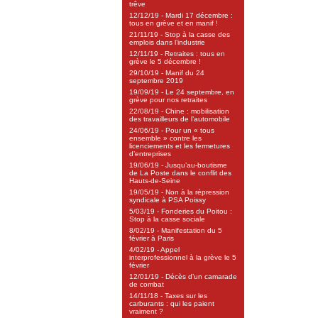
trêve
12/12/19 - Mardi 17 décembre :
tous en grève et en manif !
21/11/19 - Stop à la casse des
emplois dans l’industrie
12/11/19 - Retraites : tous en
grève le 5 décembre !
29/10/19 - Manif du 24
septembre 2019
19/09/19 - Le 24 septembre, en
grève pour nos retraites
22/08/19 - Chine : mobilisation
des travailleurs de l’automobile
24/06/19 - Pour un « tous
ensemble » contre les
licenciements et les fermetures
d’entreprises
19/06/19 - Jusqu’au-boutisme
de La Poste dans le conflit des
Hauts-de-Seine
19/05/19 - Non à la répression
syndicale à PSA Poissy
5/03/19 - Fonderies du Poitou :
Stop à la casse sociale
8/02/19 - Manifestation du 5
février à Paris
4/02/19 - Appel
interprofessionnel à la grève le 5
février
12/01/19 - Décès d’un camarade
de combat
14/11/18 - Taxes sur les
carburants : qui les paient
vraiment ?