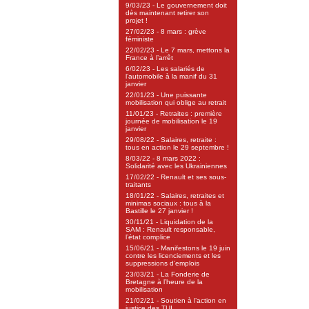
9/03/23 - Le gouvernement doit
dès maintenant retirer son
projet !
27/02/23 - 8 mars : grève
féministe
22/02/23 - Le 7 mars, mettons la
France à l’arrêt
6/02/23 - Les salariés de
l’automobile à la manif du 31
janvier
22/01/23 - Une puissante
mobilisation qui oblige au retrait
11/01/23 - Retraites : première
journée de mobilisation le 19
janvier
29/08/22 - Salaires, retraite :
tous en action le 29 septembre !
8/03/22 - 8 mars 2022 :
Solidarité avec les Ukrainiennes
17/02/22 - Renault et ses sous-
traitants
18/01/22 - Salaires, retraites et
minimas sociaux : tous à la
Bastille le 27 janvier !
30/11/21 - Liquidation de la
SAM : Renault responsable,
l’état complice
15/06/21 - Manifestons le 19 juin
contre les licenciements et les
suppressions d’emplois
23/03/21 - La Fonderie de
Bretagne à l’heure de la
mobilisation
21/02/21 - Soutien à l’action en
justice des TUI