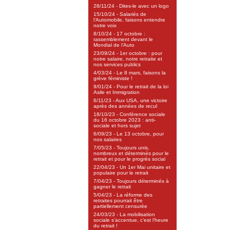
28/11/24 - Dites-le avec un logo
15/10/24 - Salariés de
l’Automobile, faisons entendre
notre voix
8/10/24 - 17 octobre :
rassemblement devant le
Mondial de l’Auto
23/09/24 - 1er octobre : pour
notre salaire, notre retraite et
nos services publics
4/03/24 - Le 8 mars, faisons la
grève féministe !
9/01/24 - Pour le retrait de la loi
Asile et Immigration
6/11/23 - Aux USA, une victoire
après des années de recul
18/10/23 - Conférence sociale
du 16 octobre 2023 : anti-
sociale et hors sujet
6/09/23 - Le 13 octobre, pour
nos salaires
7/05/23 - Toujours unis,
nombreux et déterminés pour le
retrait et pour le progrès social
22/04/23 - Un 1er Mai unitaire et
populaire pour le retrait
7/04/23 - Toujours déterminés à
gagner le retrait
5/04/23 - La réforme des
retraites pourrait être
partiellement censurée
24/03/23 - La mobilisation
sociale s’accentue, c’est l’heure
du retrait !