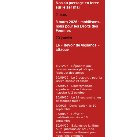
Non au passage en force
sur le 1er mai
2 mars
8 mars 2026 : mobilisons-
nous pour les Droits des
Femmes
20 janvier
Le « devoir de vigilance »
attaqué
10/12/25 - Répondre aux
besoins sociaux plutôt que
fabriquer des armes
29/09/25 - Le 2 octobre : pour la
justice sociale et fiscale
26/09/25 - L’intersyndicale
appelle à une mobilisation
massive le 2 octobre
15/09/25 - Le 18 septembre, on
se mobilise tous !
5/09/25 - Dans l’action, le 10
septembre !
27/08/25 - Grève et
mobilisations dès le 10
septembre
15/04/25 - Salariés de la filière
Auto, profitons de l’AG des
actionnaires de Renault pour
nous faire entendre