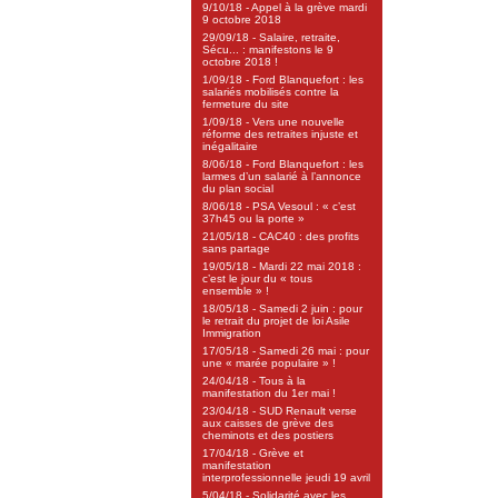
9/10/18 - Appel à la grève mardi
9 octobre 2018
29/09/18 - Salaire, retraite,
Sécu... : manifestons le 9
octobre 2018 !
1/09/18 - Ford Blanquefort : les
salariés mobilisés contre la
fermeture du site
1/09/18 - Vers une nouvelle
réforme des retraites injuste et
inégalitaire
8/06/18 - Ford Blanquefort : les
larmes d’un salarié à l’annonce
du plan social
8/06/18 - PSA Vesoul : « c’est
37h45 ou la porte »
21/05/18 - CAC40 : des profits
sans partage
19/05/18 - Mardi 22 mai 2018 :
c’est le jour du « tous
ensemble » !
18/05/18 - Samedi 2 juin : pour
le retrait du projet de loi Asile
Immigration
17/05/18 - Samedi 26 mai : pour
une « marée populaire » !
24/04/18 - Tous à la
manifestation du 1er mai !
23/04/18 - SUD Renault verse
aux caisses de grève des
cheminots et des postiers
17/04/18 - Grève et
manifestation
interprofessionnelle jeudi 19 avril
5/04/18 - Solidarité avec les