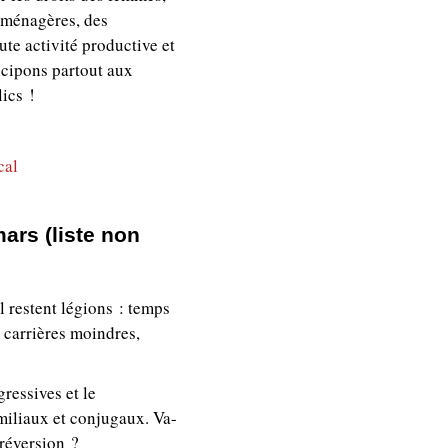
s ménagères, des
ute activité productive et
ticipons partout aux
ics !
cal
mars (liste non
il restent légions : temps
 carrières moindres,
gressives et le
miliaux et conjugaux. Va-
 réversion ?