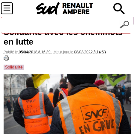
Recevez notre lettre d'information
Solidarité avec les cheminots
en lutte
Publié le
05/04/2018 à 16:39
- Mis à jour le
08/03/2022 à 14:53
Solidarité