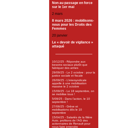
Non au passage en force
sur le 1er mai
2 mars
8 mars 2026 : mobilisons-
nous pour les Droits des
Femmes
20 janvier
Le « devoir de vigilance »
attaqué
10/12/25 - Répondre aux
besoins sociaux plutôt que
fabriquer des armes
29/09/25 - Le 2 octobre : pour la
justice sociale et fiscale
26/09/25 - L’intersyndicale
appelle à une mobilisation
massive le 2 octobre
15/09/25 - Le 18 septembre, on
se mobilise tous !
5/09/25 - Dans l’action, le 10
septembre !
27/08/25 - Grève et
mobilisations dès le 10
septembre
15/04/25 - Salariés de la filière
Auto, profitons de l’AG des
actionnaires de Renault pour
nous faire entendre