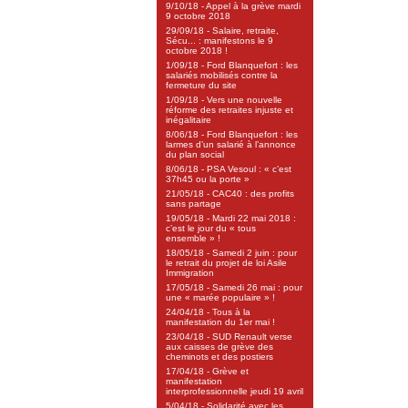
9/10/18 - Appel à la grève mardi
9 octobre 2018
29/09/18 - Salaire, retraite,
Sécu... : manifestons le 9
octobre 2018 !
1/09/18 - Ford Blanquefort : les
salariés mobilisés contre la
fermeture du site
1/09/18 - Vers une nouvelle
réforme des retraites injuste et
inégalitaire
8/06/18 - Ford Blanquefort : les
larmes d’un salarié à l’annonce
du plan social
8/06/18 - PSA Vesoul : « c’est
37h45 ou la porte »
21/05/18 - CAC40 : des profits
sans partage
19/05/18 - Mardi 22 mai 2018 :
c’est le jour du « tous
ensemble » !
18/05/18 - Samedi 2 juin : pour
le retrait du projet de loi Asile
Immigration
17/05/18 - Samedi 26 mai : pour
une « marée populaire » !
24/04/18 - Tous à la
manifestation du 1er mai !
23/04/18 - SUD Renault verse
aux caisses de grève des
cheminots et des postiers
17/04/18 - Grève et
manifestation
interprofessionnelle jeudi 19 avril
5/04/18 - Solidarité avec les