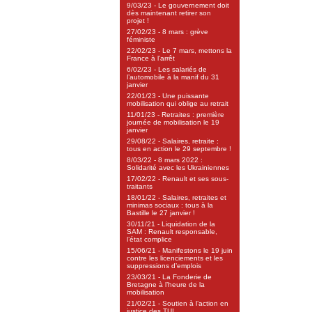
9/03/23 - Le gouvernement doit
dès maintenant retirer son
projet !
27/02/23 - 8 mars : grève
féministe
22/02/23 - Le 7 mars, mettons la
France à l’arrêt
6/02/23 - Les salariés de
l’automobile à la manif du 31
janvier
22/01/23 - Une puissante
mobilisation qui oblige au retrait
11/01/23 - Retraites : première
journée de mobilisation le 19
janvier
29/08/22 - Salaires, retraite :
tous en action le 29 septembre !
8/03/22 - 8 mars 2022 :
Solidarité avec les Ukrainiennes
17/02/22 - Renault et ses sous-
traitants
18/01/22 - Salaires, retraites et
minimas sociaux : tous à la
Bastille le 27 janvier !
30/11/21 - Liquidation de la
SAM : Renault responsable,
l’état complice
15/06/21 - Manifestons le 19 juin
contre les licenciements et les
suppressions d’emplois
23/03/21 - La Fonderie de
Bretagne à l’heure de la
mobilisation
21/02/21 - Soutien à l’action en
justice des TUI