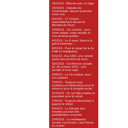
28/11/24 - Dites-le avec un logo
15/10/24 - Salariés de
l’Automobile, faisons entendre
notre voix
8/10/24 - 17 octobre :
rassemblement devant le
Mondial de l’Auto
23/09/24 - 1er octobre : pour
notre salaire, notre retraite et
nos services publics
4/03/24 - Le 8 mars, faisons la
grève féministe !
9/01/24 - Pour le retrait de la loi
Asile et Immigration
6/11/23 - Aux USA, une victoire
après des années de recul
18/10/23 - Conférence sociale
du 16 octobre 2023 : anti-
sociale et hors sujet
6/09/23 - Le 13 octobre, pour
nos salaires
7/05/23 - Toujours unis,
nombreux et déterminés pour le
retrait et pour le progrès social
22/04/23 - Un 1er Mai unitaire et
populaire pour le retrait
7/04/23 - Toujours déterminés à
gagner le retrait
5/04/23 - La réforme des
retraites pourrait être
partiellement censurée
24/03/23 - La mobilisation
sociale s’accentue, c’est l’heure
du retrait !