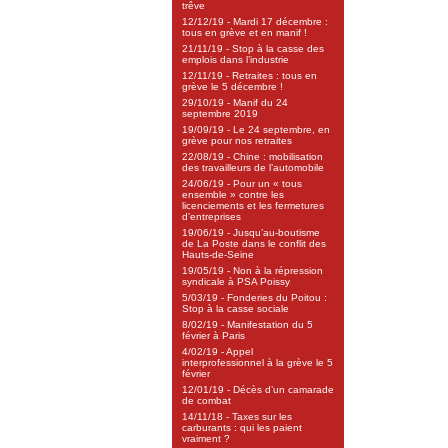
trêve
12/12/19 - Mardi 17 décembre :
tous en grève et en manif !
21/11/19 - Stop à la casse des
emplois dans l’industrie
12/11/19 - Retraites : tous en
grève le 5 décembre !
29/10/19 - Manif du 24
septembre 2019
19/09/19 - Le 24 septembre, en
grève pour nos retraites
22/08/19 - Chine : mobilisation
des travailleurs de l’automobile
24/06/19 - Pour un « tous
ensemble » contre les
licenciements et les fermetures
d’entreprises
19/06/19 - Jusqu’au-boutisme
de La Poste dans le conflit des
Hauts-de-Seine
19/05/19 - Non à la répression
syndicale à PSA Poissy
5/03/19 - Fonderies du Poitou :
Stop à la casse sociale
8/02/19 - Manifestation du 5
février à Paris
4/02/19 - Appel
interprofessionnel à la grève le 5
février
12/01/19 - Décès d’un camarade
de combat
14/11/18 - Taxes sur les
carburants : qui les paient
vraiment ?