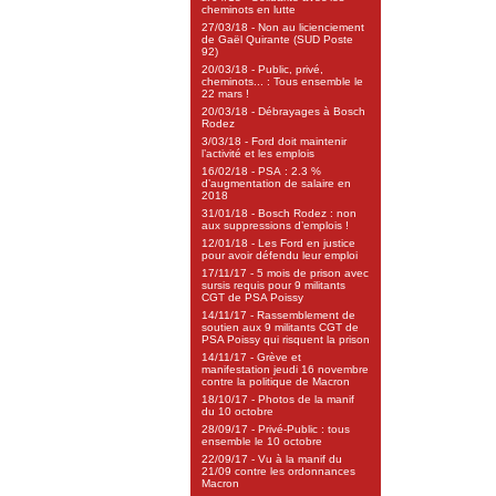
cheminots en lutte
27/03/18 - Non au licienciement
de Gaël Quirante (SUD Poste
92)
20/03/18 - Public, privé,
cheminots... : Tous ensemble le
22 mars !
20/03/18 - Débrayages à Bosch
Rodez
3/03/18 - Ford doit maintenir
l’activité et les emplois
16/02/18 - PSA : 2.3 %
d’augmentation de salaire en
2018
31/01/18 - Bosch Rodez : non
aux suppressions d’emplois !
12/01/18 - Les Ford en justice
pour avoir défendu leur emploi
17/11/17 - 5 mois de prison avec
sursis requis pour 9 militants
CGT de PSA Poissy
14/11/17 - Rassemblement de
soutien aux 9 militants CGT de
PSA Poissy qui risquent la prison
14/11/17 - Grève et
manifestation jeudi 16 novembre
contre la politique de Macron
18/10/17 - Photos de la manif
du 10 octobre
28/09/17 - Privé-Public : tous
ensemble le 10 octobre
22/09/17 - Vu à la manif du
21/09 contre les ordonnances
Macron