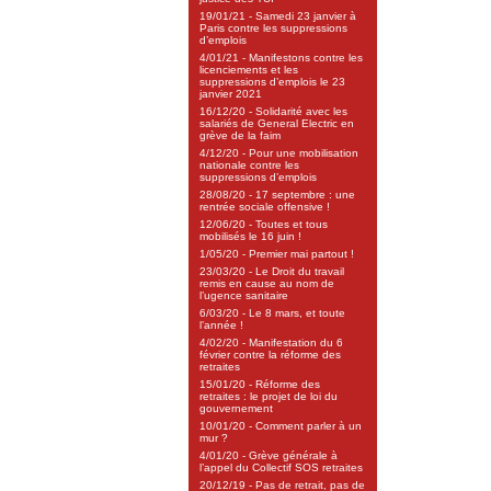
19/01/21 - Samedi 23 janvier à
Paris contre les suppressions
d’emplois
4/01/21 - Manifestons contre les
licenciements et les
suppressions d’emplois le 23
janvier 2021
16/12/20 - Solidarité avec les
salariés de General Electric en
grève de la faim
4/12/20 - Pour une mobilisation
nationale contre les
suppressions d’emplois
28/08/20 - 17 septembre : une
rentrée sociale offensive !
12/06/20 - Toutes et tous
mobilisés le 16 juin !
1/05/20 - Premier mai partout !
23/03/20 - Le Droit du travail
remis en cause au nom de
l’ugence sanitaire
6/03/20 - Le 8 mars, et toute
l’année !
4/02/20 - Manifestation du 6
février contre la réforme des
retraites
15/01/20 - Réforme des
retraites : le projet de loi du
gouvernement
10/01/20 - Comment parler à un
mur ?
4/01/20 - Grève générale à
l’appel du Collectif SOS retraites
20/12/19 - Pas de retrait, pas de