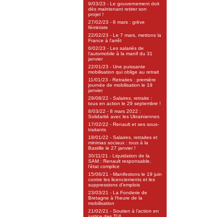
9/03/23 - Le gouvernement doit
dès maintenant retirer son
projet !
27/02/23 - 8 mars : grève
féministe
22/02/23 - Le 7 mars, mettons la
France à l’arrêt
6/02/23 - Les salariés de
l’automobile à la manif du 31
janvier
22/01/23 - Une puissante
mobilisation qui oblige au retrait
11/01/23 - Retraites : première
journée de mobilisation le 19
janvier
29/08/22 - Salaires, retraite :
tous en action le 29 septembre !
8/03/22 - 8 mars 2022 :
Solidarité avec les Ukrainiennes
17/02/22 - Renault et ses sous-
traitants
18/01/22 - Salaires, retraites et
minimas sociaux : tous à la
Bastille le 27 janvier !
30/11/21 - Liquidation de la
SAM : Renault responsable,
l’état complice
15/06/21 - Manifestons le 19 juin
contre les licenciements et les
suppressions d’emplois
23/03/21 - La Fonderie de
Bretagne à l’heure de la
mobilisation
21/02/21 - Soutien à l’action en
justice des TUI