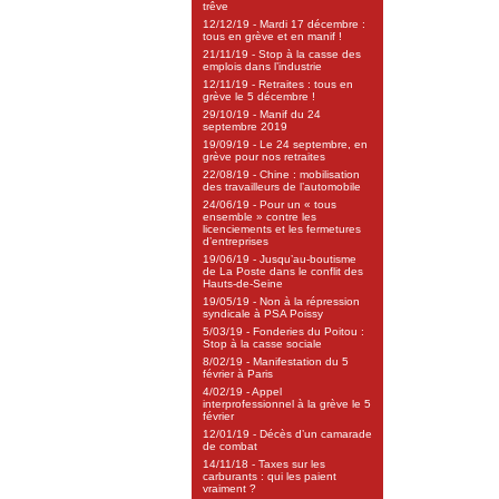
trêve
12/12/19 - Mardi 17 décembre :
tous en grève et en manif !
21/11/19 - Stop à la casse des
emplois dans l’industrie
12/11/19 - Retraites : tous en
grève le 5 décembre !
29/10/19 - Manif du 24
septembre 2019
19/09/19 - Le 24 septembre, en
grève pour nos retraites
22/08/19 - Chine : mobilisation
des travailleurs de l’automobile
24/06/19 - Pour un « tous
ensemble » contre les
licenciements et les fermetures
d’entreprises
19/06/19 - Jusqu’au-boutisme
de La Poste dans le conflit des
Hauts-de-Seine
19/05/19 - Non à la répression
syndicale à PSA Poissy
5/03/19 - Fonderies du Poitou :
Stop à la casse sociale
8/02/19 - Manifestation du 5
février à Paris
4/02/19 - Appel
interprofessionnel à la grève le 5
février
12/01/19 - Décès d’un camarade
de combat
14/11/18 - Taxes sur les
carburants : qui les paient
vraiment ?