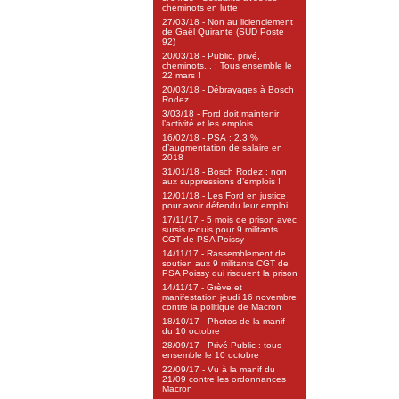
cheminots en lutte
27/03/18 - Non au licienciement
de Gaël Quirante (SUD Poste
92)
20/03/18 - Public, privé,
cheminots... : Tous ensemble le
22 mars !
20/03/18 - Débrayages à Bosch
Rodez
3/03/18 - Ford doit maintenir
l’activité et les emplois
16/02/18 - PSA : 2.3 %
d’augmentation de salaire en
2018
31/01/18 - Bosch Rodez : non
aux suppressions d’emplois !
12/01/18 - Les Ford en justice
pour avoir défendu leur emploi
17/11/17 - 5 mois de prison avec
sursis requis pour 9 militants
CGT de PSA Poissy
14/11/17 - Rassemblement de
soutien aux 9 militants CGT de
PSA Poissy qui risquent la prison
14/11/17 - Grève et
manifestation jeudi 16 novembre
contre la politique de Macron
18/10/17 - Photos de la manif
du 10 octobre
28/09/17 - Privé-Public : tous
ensemble le 10 octobre
22/09/17 - Vu à la manif du
21/09 contre les ordonnances
Macron