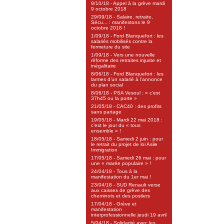
9/10/18 - Appel à la grève mardi
9 octobre 2018
29/09/18 - Salaire, retraite,
Sécu... : manifestons le 9
octobre 2018 !
1/09/18 - Ford Blanquefort : les
salariés mobilisés contre la
fermeture du site
1/09/18 - Vers une nouvelle
réforme des retraites injuste et
inégalitaire
8/06/18 - Ford Blanquefort : les
larmes d’un salarié à l’annonce
du plan social
8/06/18 - PSA Vesoul : « c’est
37h45 ou la porte »
21/05/18 - CAC40 : des profits
sans partage
19/05/18 - Mardi 22 mai 2018 :
c’est le jour du « tous
ensemble » !
18/05/18 - Samedi 2 juin : pour
le retrait du projet de loi Asile
Immigration
17/05/18 - Samedi 26 mai : pour
une « marée populaire » !
24/04/18 - Tous à la
manifestation du 1er mai !
23/04/18 - SUD Renault verse
aux caisses de grève des
cheminots et des postiers
17/04/18 - Grève et
manifestation
interprofessionnelle jeudi 19 avril
5/04/18 - Solidarité avec les