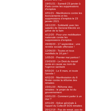
19/01/21 - Samedi 23 janvier à
Paris contre les suppressions
d’emplois
4/01/21 - Manifestons contre les
licenciements et les
suppressions d’emplois le 23
janvier 2021
16/12/20 - Solidarité avec les
salariés de General Electric en
grève de la faim
4/12/20 - Pour une mobilisation
nationale contre les
suppressions d’emplois
28/08/20 - 17 septembre : une
rentrée sociale offensive !
12/06/20 - Toutes et tous
mobilisés le 16 juin !
1/05/20 - Premier mai partout !
23/03/20 - Le Droit du travail
remis en cause au nom de
l’ugence sanitaire
6/03/20 - Le 8 mars, et toute
l’année !
4/02/20 - Manifestation du 6
février contre la réforme des
retraites
15/01/20 - Réforme des
retraites : le projet de loi du
gouvernement
10/01/20 - Comment parler à un
mur ?
4/01/20 - Grève générale à
l’appel du Collectif SOS retraites
20/12/19 - Pas de retrait, pas de