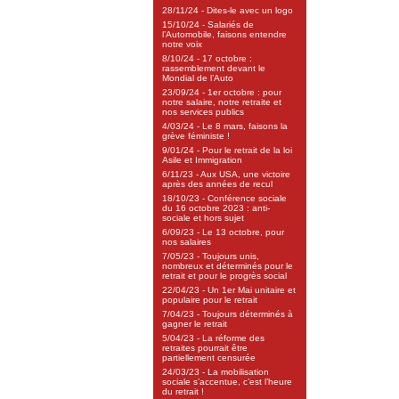
28/11/24 - Dites-le avec un logo
15/10/24 - Salariés de
l’Automobile, faisons entendre
notre voix
8/10/24 - 17 octobre :
rassemblement devant le
Mondial de l’Auto
23/09/24 - 1er octobre : pour
notre salaire, notre retraite et
nos services publics
4/03/24 - Le 8 mars, faisons la
grève féministe !
9/01/24 - Pour le retrait de la loi
Asile et Immigration
6/11/23 - Aux USA, une victoire
après des années de recul
18/10/23 - Conférence sociale
du 16 octobre 2023 : anti-
sociale et hors sujet
6/09/23 - Le 13 octobre, pour
nos salaires
7/05/23 - Toujours unis,
nombreux et déterminés pour le
retrait et pour le progrès social
22/04/23 - Un 1er Mai unitaire et
populaire pour le retrait
7/04/23 - Toujours déterminés à
gagner le retrait
5/04/23 - La réforme des
retraites pourrait être
partiellement censurée
24/03/23 - La mobilisation
sociale s’accentue, c’est l’heure
du retrait !