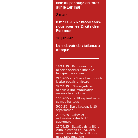
Non au passage en force
sur le 1er mai
2 mars
8 mars 2026 : mobilisons-
nous pour les Droits des
Femmes
20 janvier
Le « devoir de vigilance »
attaqué
10/12/25 - Répondre aux
besoins sociaux plutôt que
fabriquer des armes
29/09/25 - Le 2 octobre : pour la
justice sociale et fiscale
26/09/25 - L’intersyndicale
appelle à une mobilisation
massive le 2 octobre
15/09/25 - Le 18 septembre, on
se mobilise tous !
5/09/25 - Dans l’action, le 10
septembre !
27/08/25 - Grève et
mobilisations dès le 10
septembre
15/04/25 - Salariés de la filière
Auto, profitons de l’AG des
actionnaires de Renault pour
nous faire entendre