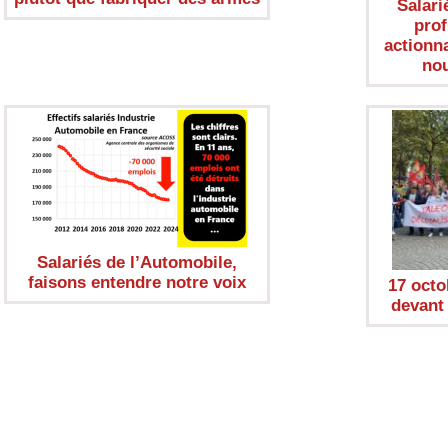
Salarié
prof
actionn
nou
Salariés de l’Automobile,
faisons entendre notre voix
17 octo
devant 