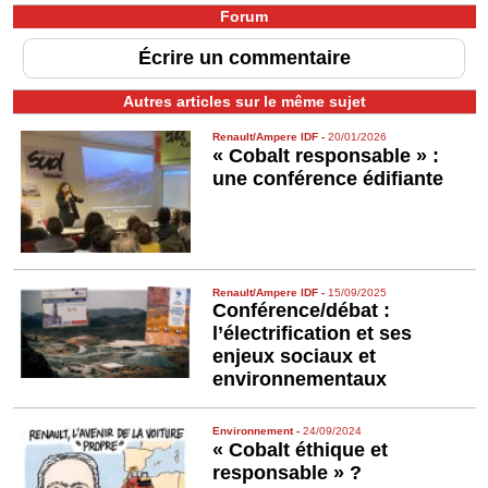
Forum
Écrire un commentaire
Autres articles sur le même sujet
Renault/Ampere IDF
-
20/01/2026
« Cobalt responsable » :
une conférence édifiante
Renault/Ampere IDF
-
15/09/2025
Conférence/débat :
l’électrification et ses
enjeux sociaux et
environnementaux
Environ­nement
-
24/09/2024
« Cobalt éthique et
responsable » ?