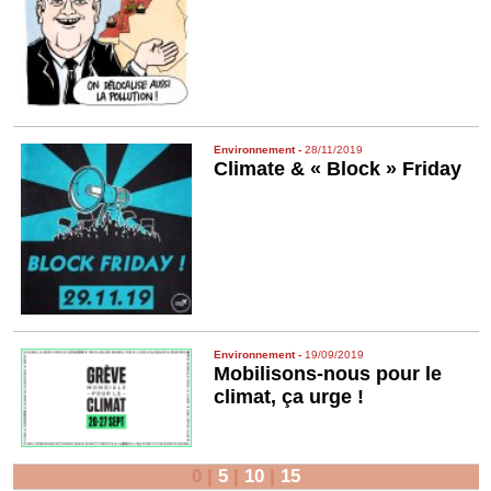
Environ­nement
-
28/11/2019
Climate & « Block » Friday
Environ­nement
-
19/09/2019
Mobilisons-nous pour le
climat, ça urge !
0
|
5
|
10
|
15