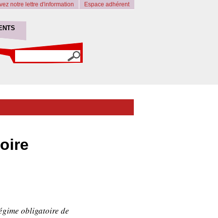
ez notre lettre d'information
Espace adhérent
ENTS
oire
égime obligatoire de