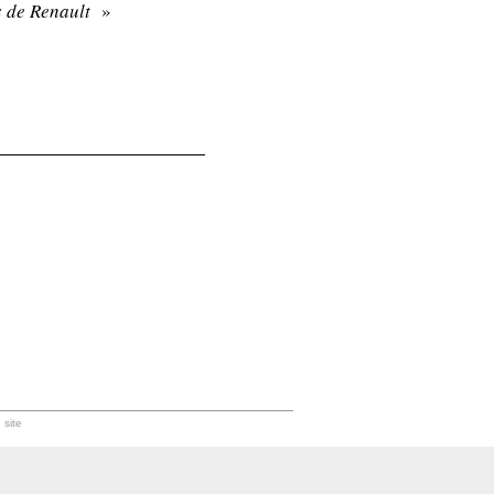
és de Renault
»
 site