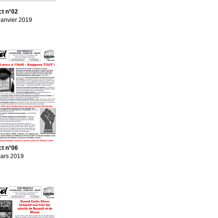
ct n°02
janvier 2019
ct n°06
ars 2019