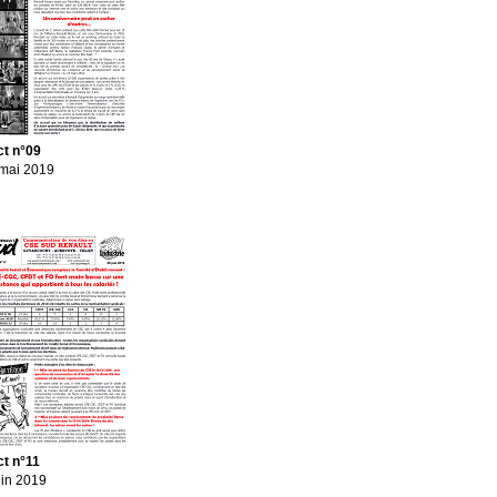
ct n°09
mai 2019
ct n°11
uin 2019