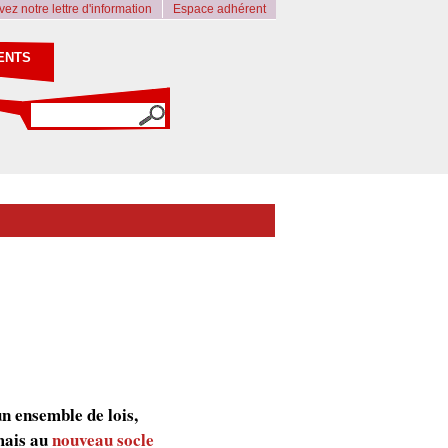
ez notre lettre d'information
Espace adhérent
ENTS
un ensemble de lois,
rmais au
nouveau socle