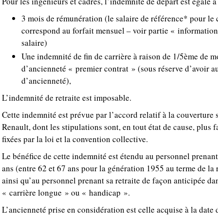
Pour les ingénieurs et cadres, l’indemnité de départ est égale 
3 mois de rémunération (le salaire de référence* pour le 
correspond au forfait mensuel – voir partie « information
salaire)
Une indemnité de fin de carrière à raison de 1/5ème de m
d’ancienneté « premier contrat » (sous réserve d’avoir 
d’ancienneté),
L’indemnité de retraite est imposable.
Cette indemnité est prévue par l’accord relatif à la couverture 
Renault, dont les stipulations sont, en tout état de cause, plus 
fixées par la loi et la convention collective.
Le bénéfice de cette indemnité est étendu au personnel prenant 
ans (entre 62 et 67 ans pour la génération 1955 au terme de la r
ainsi qu’au personnel prenant sa retraite de façon anticipée dan
« carrière longue » ou « handicap ».
L’ancienneté prise en considération est celle acquise à la date d