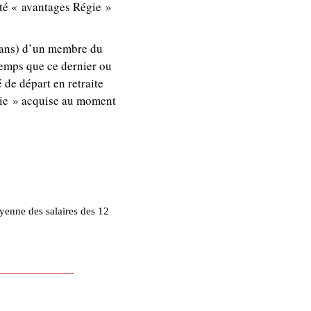
té « avantages Régie »
0 ans) d’un membre du
temps que ce dernier ou
é de départ en retraite
gie » acquise au moment
oyenne des salaires des 12