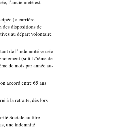
pée, l’ancienneté est
icipée (« carrière
n des dispositions de
atives au départ volontaire
ntant de l’indemnité versée
cenciement (soit 1/5ème de
5ème de mois par année au-
 son accord entre 65 ans
é à la retraite, dès lors
ité Sociale au titre
lus, une indemnité