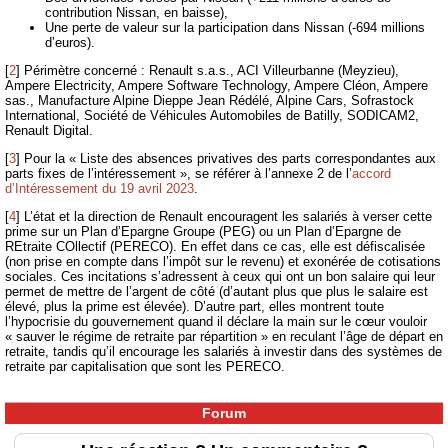
contribution Nissan, en baisse),
Une perte de valeur sur la participation dans Nissan (-694 millions
d’euros).
[
2
]
Périmètre concerné : Renault s.a.s., ACI Villeurbanne (Meyzieu),
Ampere Electricity, Ampere Software Technology, Ampere Cléon, Ampere
sas., Manufacture Alpine Dieppe Jean Rédélé, Alpine Cars, Sofrastock
International, Société de Véhicules Automobiles de Batilly, SODICAM2,
Renault Digital.
[
3
]
Pour la « Liste des absences privatives des parts correspondantes aux
parts fixes de l’intéressement », se référer à l’annexe 2 de l’
accord
d’Intéressement du 19 avril 2023
.
[
4
]
L’état et la direction de Renault encouragent les salariés à verser cette
prime sur un Plan d’Epargne Groupe (PEG) ou un Plan d’Epargne de
REtraite COllectif (PERECO). En effet dans ce cas, elle est défiscalisée
(non prise en compte dans l’impôt sur le revenu) et exonérée de cotisations
sociales. Ces incitations s’adressent à ceux qui ont un bon salaire qui leur
permet de mettre de l’argent de côté (d’autant plus que plus le salaire est
élevé, plus la prime est élevée). D’autre part, elles montrent toute
l’hypocrisie du gouvernement quand il déclare la main sur le cœur vouloir
« sauver le régime de retraite par répartition » en reculant l’âge de départ en
retraite, tandis qu’il encourage les salariés à investir dans des systèmes de
retraite par capitalisation que sont les PERECO.
Forum