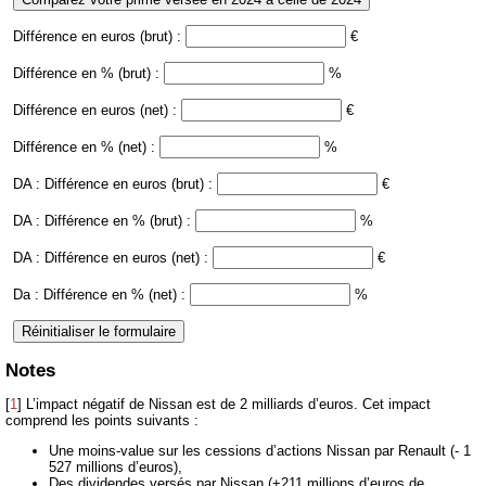
Différence en euros (brut) :
€
Différence en % (brut) :
%
Différence en euros (net) :
€
Différence en % (net) :
%
DA : Différence en euros (brut) :
€
DA : Différence en % (brut) :
%
DA : Différence en euros (net) :
€
Da : Différence en % (net) :
%
Notes
[
1
]
L’impact négatif de Nissan est de 2 milliards d’euros. Cet impact
comprend les points suivants :
Une moins-value sur les cessions d’actions Nissan par Renault (- 1
527 millions d’euros),
Des dividendes versés par Nissan (+211 millions d’euros de