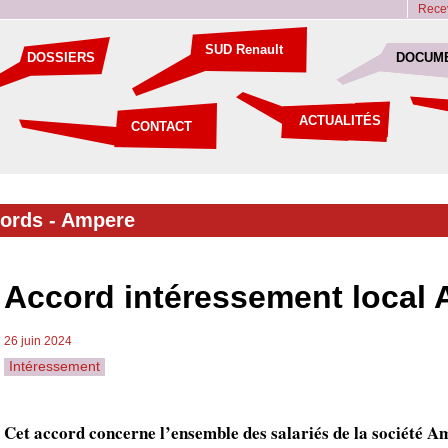
Recev
SUD Renault
DOSSIERS
DOCUM
ACTUALITÉS
CONTACT
cords
-
Ampere
Accord intéressement local
26 juin 2024
Intéressement
Cet accord concerne l’ensemble des salariés de la société 