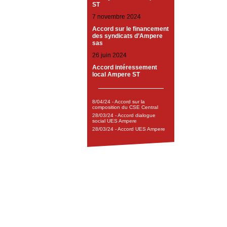
ST
7 novembre 2024
Accord sur le financement
des syndicats d’Ampere
sas
26 juin 2024
Accord intéressement
local Ampere ST
8/04/24 - Accord sur la
composition du CSE Central
28/03/24 - Accord dialogue
social UES Ampere
28/03/24 - Accord UES Ampere