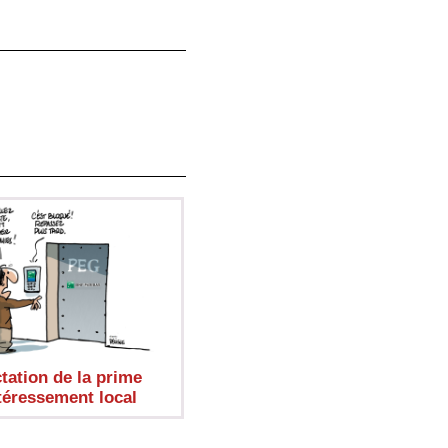
tation de la prime
téressement local