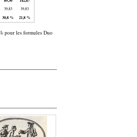
89,30
142,67
39,83
39,83
30,8 %
21,8 %
50% pour les formules Duo