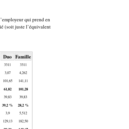
 l’employeur qui prend en
é (soit juste l’équivalent
Duo
Famille
3311
3311
3,07
4,262
101,65
141,11
61,82
101,28
39,83
39,83
39,2 %
28,2 %
3,9
5,512
129,13
182,50