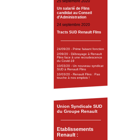
25 septembre 2020
Un salarié de Flins
candidat au Conseil
d’Administration
24 septembre 2020
Tracts SUD Renault Flins
24/09/20 - Prime faisant fonction
2/09/20 - Débrayage à Renault
Flins face à une recrudescence
du Covid-19
10/03/20 - Un nouveau syndicat
SUD à Renault Flins
10/03/20 - Renault Flins : Pas
touche à nos emplois !
Union Syndicale SUD
du Groupe Renault
Etablissements
Renault :