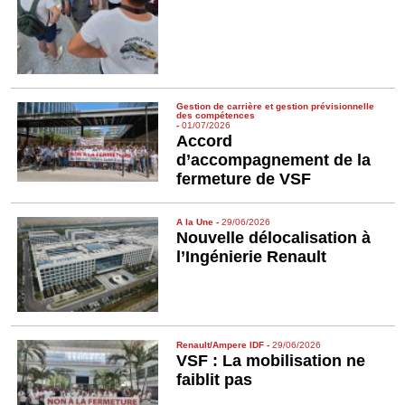
Gestion de carrière et gestion prévisionnelle
des compétences
-
01/07/2026
Accord
d’accompagnement de la
fermeture de VSF
A la Une
-
29/06/2026
Nouvelle délocalisation à
l’Ingénierie Renault
Renault/Ampere IDF
-
29/06/2026
VSF : La mobilisation ne
faiblit pas